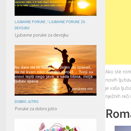
LJUBAVNE PORUKE
/
LJUBAVNE PORUKE ZA
DEVOJKU
Ljubavne poruke za devojku
Ako ste roma
novih ljubav
je vaša ljub
nježnih reč
DOBRO JUTRO
Poruke za dobro jutro
Roma