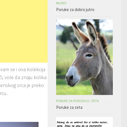
RAZNO
Poruke za dobro jutro
 vam se i ova kolekcija
i, vole da znaju kolika
 ženskog srca je preko
rcu.
PORUKE ZA PORODICU
/
ZETA
Poruke za zeta