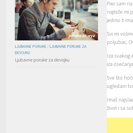
Pao sam na t
najteže mi 
jedino ti im
Svi mi voli
poljubac. O
LJUBAVNE PORUKE
/
LJUBAVNE PORUKE ZA
DEVOJKU
Iza svakog e
Ljubavne poruke za devojku
iza osećanj
Sve što hoć
ugledam tvo
Imaš najslađ
život i sa s