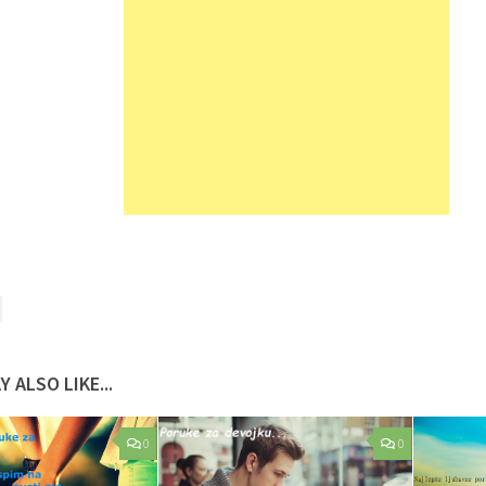
 ALSO LIKE...
0
0