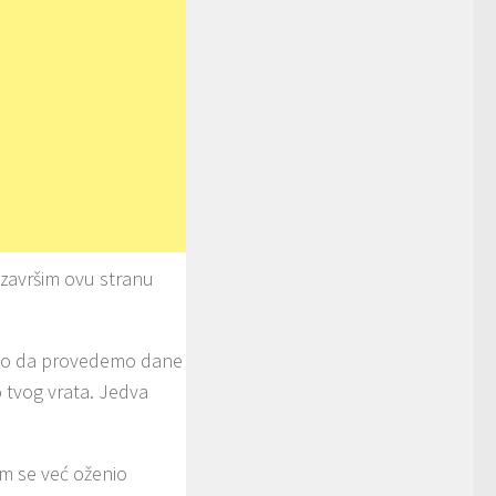
 završim ovu stranu
amo da provedemo dane
 tvog vrata. Jedva
am se već oženio