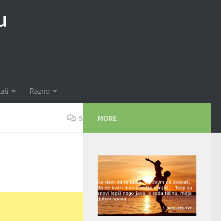
u
tati
Razno
5
MORE