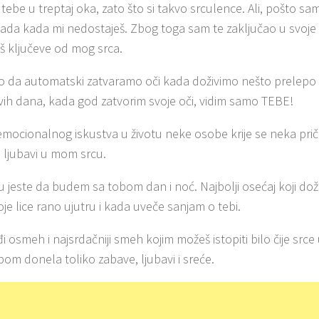
ebe u treptaj oka, zato što si takvo srculence. Ali, pošto sa
pada kada mi nedostaješ. Zbog toga sam te zaključao u svoje s
aš ključeve od mog srca.
mo da automatski zatvaramo oči kada doživimo nešto prelepo ka
vih dana, kada god zatvorim svoje oči, vidim samo TEBE!
mocionalnog iskustva u životu neke osobe krije se neka priča. 
a ljubavi u mom srcu.
u jeste da budem sa tobom dan i noć. Najbolji osećaj koji dož
je lice rano ujutru i kada uveče sanjam o tebi.
i osmeh i najsrdačniji smeh kojim možeš istopiti bilo čije srce
obom donela toliko zabave, ljubavi i sreće.