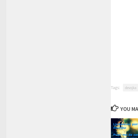
Tags:
devojka
YOU MAY