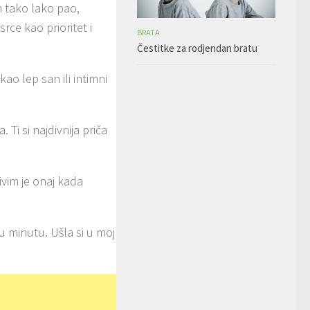
m tako lako pao,
rce kao prioritet i
BRATA
Čestitke za rodjendan bratu
o lep san ili intimni
Ti si najdivnija priča
ivim je onaj kada
 u minutu. Ušla si u moj