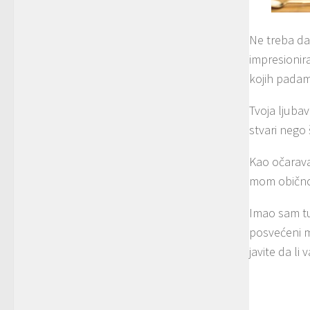
Ne treba da 
impresionira
kojih padam
Tvoja ljuba
stvari nego 
Kao očaravaj
mom obično
Imao sam tu 
posvećeni m
javite da li 