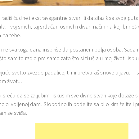
radiš čudne i ekstravagantne stvari ili da silaziš sa svog put
la. Tvoj smeh, taj srdačan osmeh i divan način na koji brineš
 na tebe.
v me svakoga dana inspiriše da postanem bolja osoba. Sada m
što sam to radio pre samo zato što si ti ušla u moj život i ispun
uće svetlo zvezde padalice, ti mi pretvaraš snove u javu. Ti si 
m životu.
sreću da se zaljubim i iskusim sve divne stvari koje dolaze s t
ojoj voljenoj dami. Slobodno ih podelite sa bilo kim želite 
vam se sviđa.