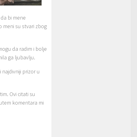
a da bi mene
 o meni su stvari zbog
ogu da radim i bolje
ila ga ljubavlju.
najdivniji prizor u
im. Ovi citati su
i putem komentara mi