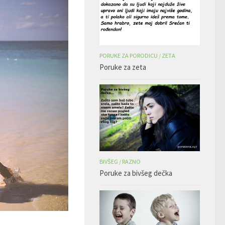
PORUKE ZA PORODICU
/
ZETA
Poruke za zeta
BIVŠEG
/
RAZNO
Poruke za bivšeg dečka