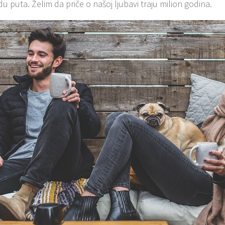
u puta. Želim da priče o našoj ljubavi traju milion godina.