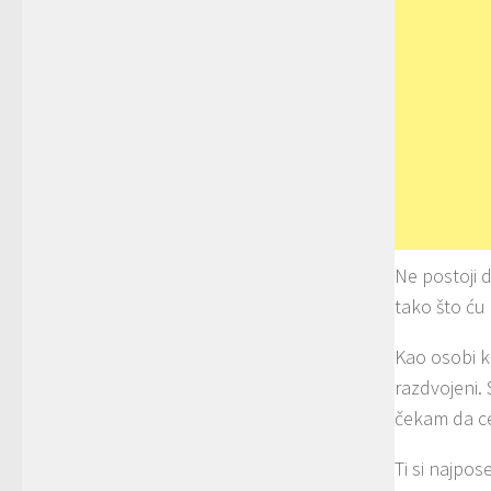
Ne postoji 
tako što ću 
Kao osobi 
razdvojeni.
čekam da c
Ti si najpo