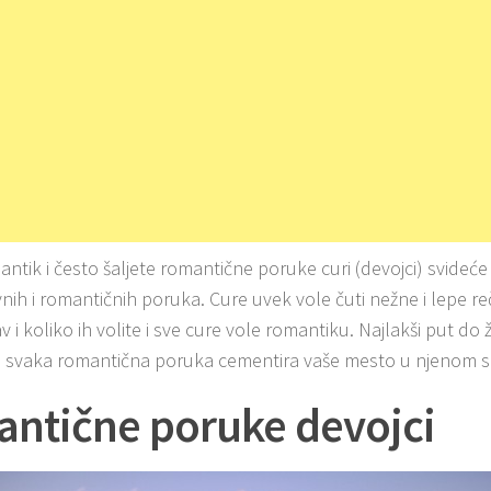
ntik i često šaljete romantične poruke curi (devojci) svideće
nih i romantičnih poruka. Cure uvek vole čuti nežne i lepe reč
av i koliko ih volite i sve cure vole romantiku. Najlakši put do
i i svaka romantična poruka cementira vaše mesto u njenom s
ntične poruke devojci