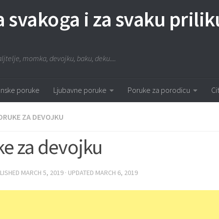
za svakoga i za svaku prilik
aljtelje, momka, devojku, baku, deku....
nske poruke
Ljubavne poruke
Poruke za porodicu
Ci
ORUKE ZA DEVOJKU
e za devojku
BLISHED
MARCH 5, 2019
· UPDATED
MARCH 6, 2019