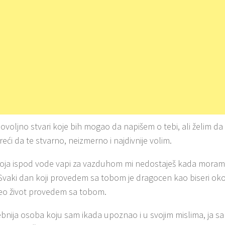
dovoljno stvari koje bih mogao da napišem o tebi, ali želim da
reći da te stvarno, neizmerno i najdivnije volim.
koja ispod vode vapi za vazduhom mi nedostaješ kada mor
 Svaki dan koji provedem sa tobom je dragocen kao biseri oko
eo život provedem sa tobom.
sebnija osoba koju sam ikada upoznao i u svojim mislima, ja s