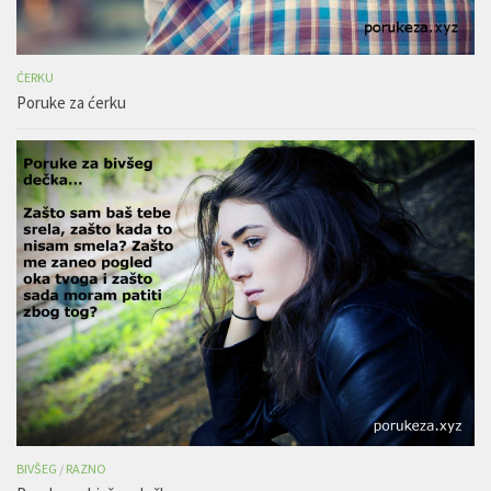
ĆERKU
Poruke za ćerku
BIVŠEG
/
RAZNO