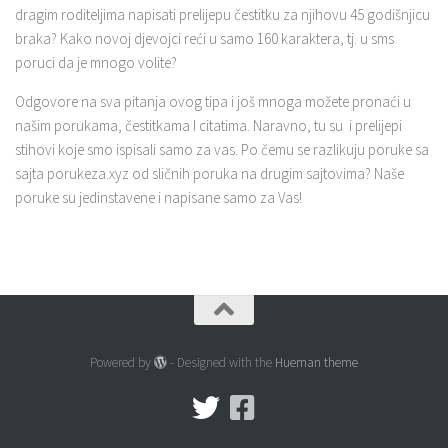
dragim roditeljima napisati prelijepu čestitku za njihovu 45 godišnjicu
braka? Kako novoj djevojci reći u samo 160 karaktera, tj. u sms
poruci da je mnogo volite?
Odgovore na sva pitanja ovog tipa i još mnoga možete pronaći u
našim porukama, čestitkama I citatima. Naravno, tu su i prelijepi
stihovi koje smo ispisali samo za vas. Po čemu se razlikuju poruke sa
sajta porukeza.xyz od sličnih poruka na drugim sajtovima? Naše
poruke su jedinstavene i napisane samo za Vas!
Powered by
- Designed with the
Hueman theme