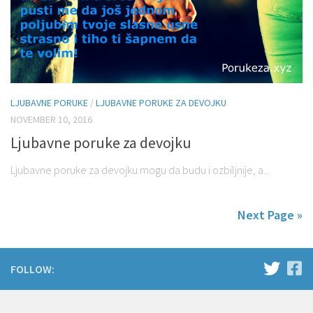
LJUBAVNE PORUKE
/
LJUBAVNE PORUKE ZA DEVOJKU
NOVEMBER 10, 2016
Ljubavne poruke za devojku
Ljubavne poruke za devojku mogu da budu i ozbiljnije, a...
Next Page »
FOLLOW: