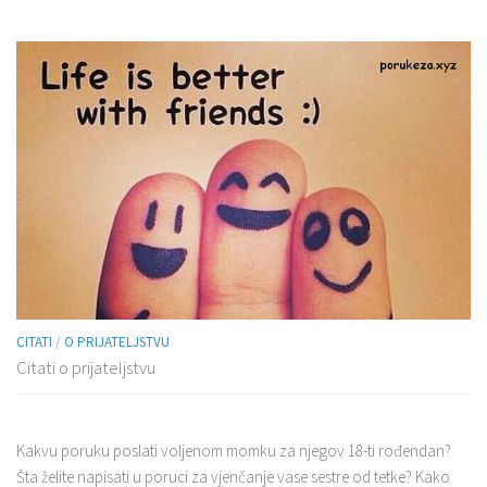
CITATI
/
O PRIJATELJSTVU
Citati o prijateljstvu
Kakvu poruku poslati voljenom momku za njegov 18-ti rođendan?
Šta želite napisati u poruci za vjenčanje vase sestre od tetke? Kako