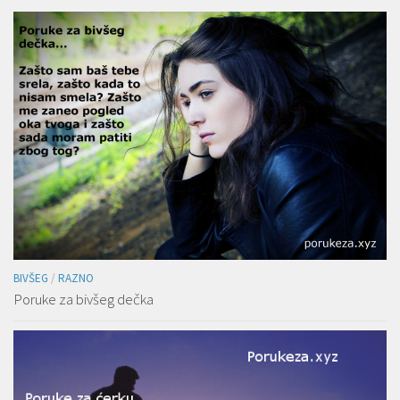
BIVŠEG
/
RAZNO
Poruke za bivšeg dečka