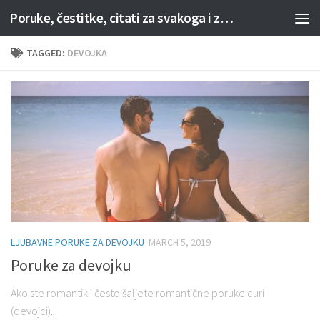
Poruke, čestitke, citati za svakoga i za svaku priliku
Skip to content
TAGGED:
DEVOJKA
LJUBAVNE PORUKE ZA DEVOJKU
MARCH 5, 2019
Poruke za devojku
Ako ste romantik i često šaljete romantične poruke curi
(devojci)...