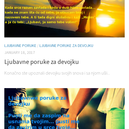
LJUBAVNE PORUKE
/
LJUBAVNE PORUKE ZA DEVOJKU
JANUARY 18, 2017
Ljubavne poruke za devojku
Konačno ste upoznali devojku svojih snova i sa njom ušli...