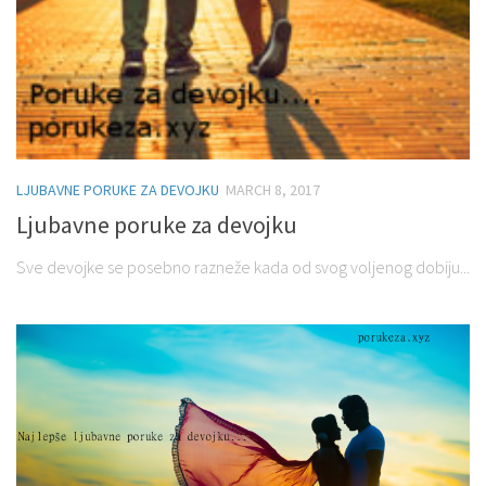
LJUBAVNE PORUKE ZA DEVOJKU
MARCH 8, 2017
Ljubavne poruke za devojku
Sve devojke se posebno razneže kada od svog voljenog dobiju...