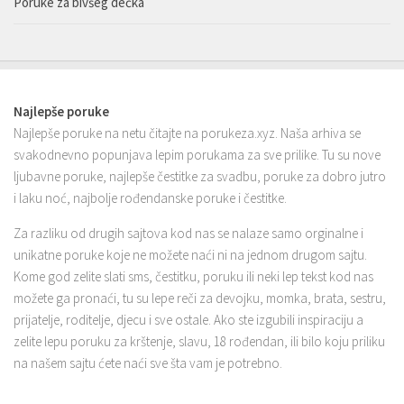
Poruke za bivšeg dečka
Najlepše poruke
Najlepše poruke na netu čitajte na porukeza.xyz. Naša arhiva se
svakodnevno popunjava lepim porukama za sve prilike. Tu su nove
ljubavne poruke, najlepše čestitke za svadbu, poruke za dobro jutro
i laku noć, najbolje rođendanske poruke i čestitke.
Za razliku od drugih sajtova kod nas se nalaze samo orginalne i
unikatne poruke koje ne možete naći ni na jednom drugom sajtu.
Kome god zelite slati sms, čestitku, poruku ili neki lep tekst kod nas
možete ga pronaći, tu su lepe reči za devojku, momka, brata, sestru,
prijatelje, roditelje, djecu i sve ostale. Ako ste izgubili inspiraciju a
zelite lepu poruku za krštenje, slavu, 18 rođendan, ili bilo koju priliku
na našem sajtu ćete naći sve šta vam je potrebno.