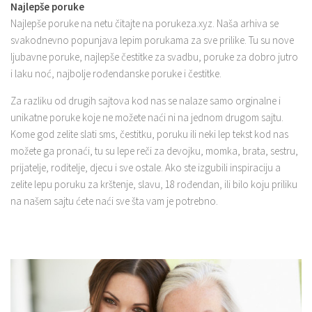
Najlepše poruke
Najlepše poruke na netu čitajte na porukeza.xyz. Naša arhiva se
svakodnevno popunjava lepim porukama za sve prilike. Tu su nove
ljubavne poruke, najlepše čestitke za svadbu, poruke za dobro jutro
i laku noć, najbolje rođendanske poruke i čestitke.
Za razliku od drugih sajtova kod nas se nalaze samo orginalne i
unikatne poruke koje ne možete naći ni na jednom drugom sajtu.
Kome god zelite slati sms, čestitku, poruku ili neki lep tekst kod nas
možete ga pronaći, tu su lepe reči za devojku, momka, brata, sestru,
prijatelje, roditelje, djecu i sve ostale. Ako ste izgubili inspiraciju a
zelite lepu poruku za krštenje, slavu, 18 rođendan, ili bilo koju priliku
na našem sajtu ćete naći sve šta vam je potrebno.