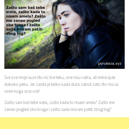
Sve ove moje suze što niz lice teku, one nisu vatra, ali mene ipak
duboko peku. Jer zaista je teško kada duša zaboli zato što nisi sa
onim koga srce voli!
Zašto sam baš tebe srela, zašto kada to nisam smela? Zašto me
zaneo pogled oka tvoga i zašto sada moram patiti zbog tog?