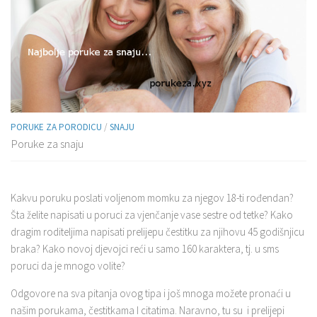
PORUKE ZA PORODICU
/
SNAJU
Poruke za snaju
Kakvu poruku poslati voljenom momku za njegov 18-ti rođendan?
Šta želite napisati u poruci za vjenčanje vase sestre od tetke? Kako
dragim roditeljima napisati prelijepu čestitku za njihovu 45 godišnjicu
braka? Kako novoj djevojci reći u samo 160 karaktera, tj. u sms
poruci da je mnogo volite?
Odgovore na sva pitanja ovog tipa i još mnoga možete pronaći u
našim porukama, čestitkama I citatima. Naravno, tu su i prelijepi