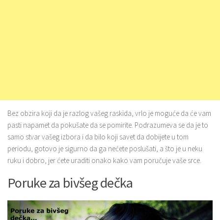
Bez obzira koji da je razlog vašeg raskida, vrlo je moguće da će vam
pasti napamet da pokušate da se pomirite. Podrazumeva se da je to
samo stvar vašeg izbora i da bilo koji savet da dobijete u tom
periodu, gotovo je sigurno da ga nećete poslušati, a što je u neku
ruku i dobro, jer ćete uraditi onako kako vam poručuje vaše srce.
Poruke za bivšeg dečka