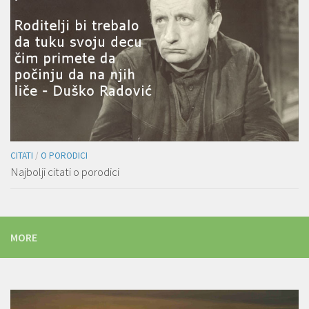
CITATI
/
O PORODICI
Najbolji citati o porodici
MORE