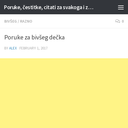
Poruke, čestitke, citati za svakoga i za svaku priliku
Skip to content
BIVŠEG
/
RAZNO
0
Poruke za bivšeg dečka
BY
ALEX
·
FEBRUARY 1, 2017