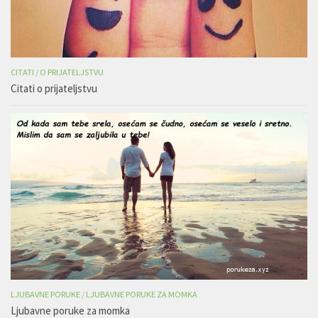
CITATI
/
O PRIJATELJSTVU
Citati o prijateljstvu
LJUBAVNE PORUKE
/
LJUBAVNE PORUKE ZA MOMKA
Ljubavne poruke za momka