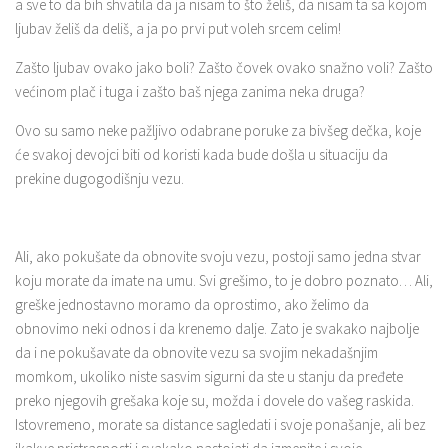
a sve to da bih shvatila da ja nisam to što želiš, da nisam ta sa kojom
ljubav želiš da deliš, a ja po prvi put voleh srcem celim!
Zašto ljubav ovako jako boli? Zašto čovek ovako snažno voli? Zašto
većinom plač i tuga i zašto baš njega zanima neka druga?
Ovo su samo neke pažljivo odabrane poruke za bivšeg dečka, koje
će svakoj devojci biti od koristi kada bude došla u situaciju da
prekine dugogodišnju vezu.
Ali, ako pokušate da obnovite svoju vezu, postoji samo jedna stvar
koju morate da imate na umu. Svi grešimo, to je dobro poznato… Ali,
greške jednostavno moramo da oprostimo, ako želimo da
obnovimo neki odnos i da krenemo dalje. Zato je svakako najbolje
da i ne pokušavate da obnovite vezu sa svojim nekadašnjim
momkom, ukoliko niste sasvim sigurni da ste u stanju da pređete
preko njegovih grešaka koje su, možda i dovele do vašeg raskida.
Istovremeno, morate sa distance sagledati i svoje ponašanje, ali bez