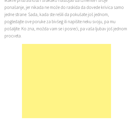
ikakve pristrasnosti i svakako nastojati da izmenite i svoje
ponašanje, jer nikada ne može do raskida da dovede krivica samo
jedne strane. Sada, kada ste rešili da pokušate još jednom,
pogledajte ove poruke za bivšeg ili napišite neku svoju, pa mu
pošaljite. Ko zna, možda vam se i posreći, pa vaša ljubav još jednom
procveta.