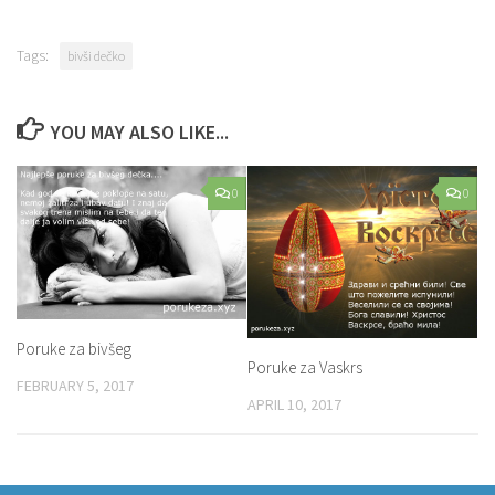
Tags:
bivši dečko
YOU MAY ALSO LIKE...
0
0
Poruke za bivšeg
Poruke za Vaskrs
FEBRUARY 5, 2017
APRIL 10, 2017