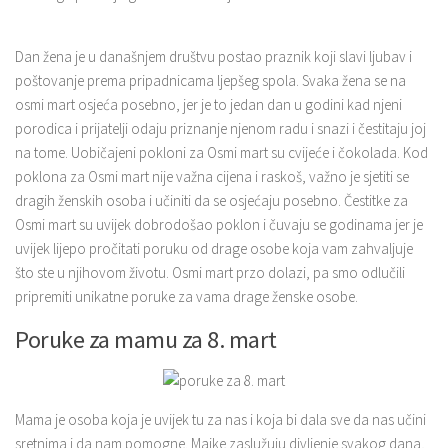
Dan žena je u današnjem društvu postao praznik koji slavi ljubav i
poštovanje prema pripadnicama ljepšeg spola. Svaka žena se na
osmi mart osjeća posebno, jer je to jedan dan u godini kad njeni
porodica i prijatelji odaju priznanje njenom radu i snazi i čestitaju joj
na tome. Uobičajeni pokloni za Osmi mart su cvijeće i čokolada. Kod
poklona za Osmi mart nije važna cijena i raskoš, važno je sjetiti se
dragih ženskih osoba i učiniti da se osjećaju posebno. Čestitke za
Osmi mart su uvijek dobrodošao poklon i čuvaju se godinama jer je
uvijek lijepo pročitati poruku od drage osobe koja vam zahvaljuje
što ste u njihovom životu. Osmi mart przo dolazi, pa smo odlučili
pripremiti unikatne poruke za vama drage ženske osobe.
Poruke za mamu za 8. mart
Mama je osoba koja je uvijek tu za nas i koja bi dala sve da nas učini
sretnima i da nam pomogne. Majke zaslužuju divljenje svakog dana,