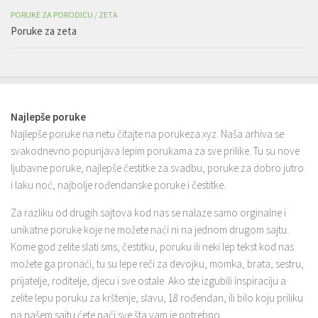
PORUKE ZA PORODICU
/
ZETA
Poruke za zeta
Najlepše poruke
Najlepše poruke na netu čitajte na porukeza.xyz. Naša arhiva se
svakodnevno popunjava lepim porukama za sve prilike. Tu su nove
ljubavne poruke, najlepše čestitke za svadbu, poruke za dobro jutro
i laku noć, najbolje rođendanske poruke i čestitke.
Za razliku od drugih sajtova kod nas se nalaze samo orginalne i
unikatne poruke koje ne možete naći ni na jednom drugom sajtu.
Kome god zelite slati sms, čestitku, poruku ili neki lep tekst kod nas
možete ga pronaći, tu su lepe reči za devojku, momka, brata, sestru,
prijatelje, roditelje, djecu i sve ostale. Ako ste izgubili inspiraciju a
zelite lepu poruku za krštenje, slavu, 18 rođendan, ili bilo koju priliku
na našem sajtu ćete naći sve šta vam je potrebno.