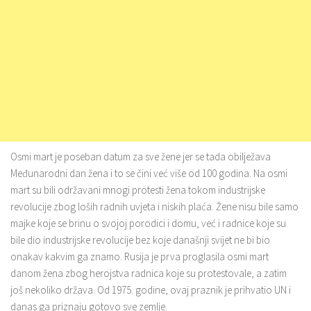
Osmi mart je poseban datum za sve žene jer se tada obilježava
Međunarodni dan žena i to se čini već više od 100 godina. Na osmi
mart su bili održavani mnogi protesti žena tokom industrijske
revolucije zbog loših radnih uvjeta i niskih plaća. Žene nisu bile samo
majke koje se brinu o svojoj porodici i domu, već i radnice koje su
bile dio industrijske revolucije bez koje današnji svijet ne bi bio
onakav kakvim ga znamo. Rusija je prva proglasila osmi mart
danom žena zbog herojstva radnica koje su protestovale, a zatim
još nekoliko država. Od 1975. godine, ovaj praznik je prihvatio UN i
danas ga priznaju gotovo sve zemlje.