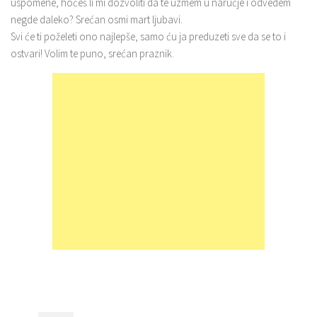
uspomene, hoćeš li mi dozvoliti da te uzmem u naručje i odvedem
negde daleko? Srećan osmi mart ljubavi.
Svi će ti poželeti ono najlepše, samo ću ja preduzeti sve da se to i
ostvari! Volim te puno, srećan praznik.