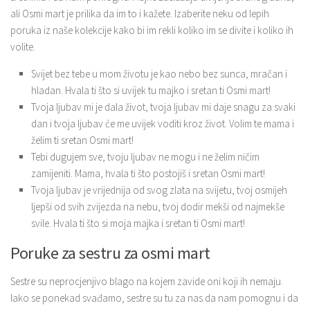
ali Osmi mart je prilika da im to i kažete. Izaberite neku od lepih
poruka iz naše kolekcije kako bi im rekli koliko im se divite i koliko ih
volite.
Svijet bez tebe u mom životu je kao nebo bez sunca, mračan i
hladan. Hvala ti što si uvijek tu majko i sretan ti Osmi mart!
Tvoja ljubav mi je dala život, tvoja ljubav mi daje snagu za svaki
dan i tvoja ljubav će me uvijek voditi kroz život. Volim te mama i
želim ti sretan Osmi mart!
Tebi dugujem sve, tvoju ljubav ne mogu i ne želim ničim
zamijeniti. Mama, hvala ti što postojiš i sretan Osmi mart!
Tvoja ljubav je vrijednija od svog zlata na svijetu, tvoj osmijeh
ljepši od svih zvijezda na nebu, tvoj dodir mekši od najmekše
svile. Hvala ti što si moja majka i sretan ti Osmi mart!
Poruke za sestru za osmi mart
Sestre su neprocjenjivo blago na kojem zavide oni koji ih nemaju.
Iako se ponekad svađamo, sestre su tu za nas da nam pomognu i da