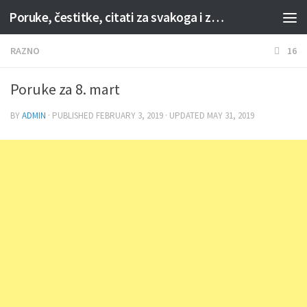
Poruke, čestitke, citati za svakoga i za svaku priliku
Skip to content
RAZNO
16
Poruke za 8. mart
BY
ADMIN
· PUBLISHED
FEBRUARY 3, 2019
· UPDATED
MAY 31, 2019