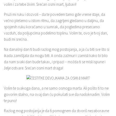
volim i za tebe živim. Srećan osmi mart, ljubavi!
Pruži mi ruku i dozvoli – da te povedem tamo gde vreme staje, da
večno plešemo u istom ritmu, da zagrljeni gledamo u daljinu, da
spojenih ruku koračamo u sumrak, da pogledima presecamo
vazduh, da poljupcima podelimo toplinu. Volim te, ovo je tvoj dan,
budi mi srećna.
Na današnji dan ti budi razlog mog postojanja, a ja ću biti sve što si
ikada zamišljala da mogu biti. A onda zažmuri i zamisli kako bi bilo
da nam svaki dan bude takav, i pripazi – možda ti se misli ispune i
želje ostvare. Srećan osmi mart draga!
Volim te svakoga dana, a ne samo osmoga marta. Ali pošto ti to ne
govorim stalno, na ovaj dan ću pokušati sve da nadoknadim. Volim
te puno!
Razlog mog postojanja je da ti pomognem da stvoriš nezaboravne