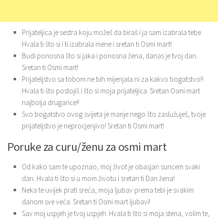
Prijateljica je sestra koju možeš da biraš i ja sam izabrala tebe.
Hvala ti što si i ti izabrala mene i sretan ti Osmi mart!
Budi ponosna što si jaka i ponosna žena, danas je tvoj dan.
Sretan ti Osmi mart!
Prijateljstvo sa tobom ne bih mijenjala ni za kakvo bogatstvo!!
Hvala ti što postojiš i što si moja prijateljica. Sretan Osmi mart
najbolja drugarice!!
Svo bogatstvo ovog svijeta je manje nego što zaslužuješ, tvoje
prijateljstvo je neprocjenjivo! Sretan ti Osmi mart!
Poruke za curu/ženu za osmi mart
Od kako sam te upoznao, moj život je obasjan suncem svaki
dan. Hvala ti što si u mom životu i sretan ti Dan žena!
Neka te uvijek prati sreća, moja ljubav prema tebi je svakim
danom sve veća. Sretan ti Osmi mart ljubavi!
Sav moj uspjeh je tvoj uspjeh. Hvala ti što si moja stena, volim te,