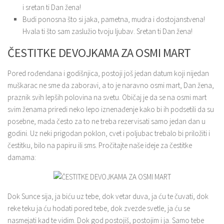
i sretan ti Dan žena!
Budi ponosna što si jaka, pametna, mudra i dostojanstvena!
Hvala ti što sam zaslužio tvoju ljubav. Sretan ti Dan žena!
ČESTITKE DEVOJKAMA ZA OSMI MART
Pored rođendana i godišnjica, postoji još jedan datum koji nijedan
muškarac ne sme da zaboravi, a to je naravno osmi mart, Dan žena,
praznik svih lepših polovina na svetu. Običaj je da se na osmi mart
svim ženama priredi neko lepo iznenađenje kako bi ih podsetili da su
posebne, mada često za to ne treba rezervisati samo jedan dan u
godini. Uz neki prigodan poklon, cvet i poljubac trebalo bi priložiti i
čestitku, bilo na papiru ili sms. Pročitajte naše ideje za čestitke
damama:
Dok Sunce sija, ja biću uz tebe, dok vetar duva, ja ću te čuvati, dok
reke teku ja ću hodati pored tebe, dok zvezde svetle, ja ću se
nasmejati kad te vidim. Dok god postojiš, postojim i ja. Samo tebe