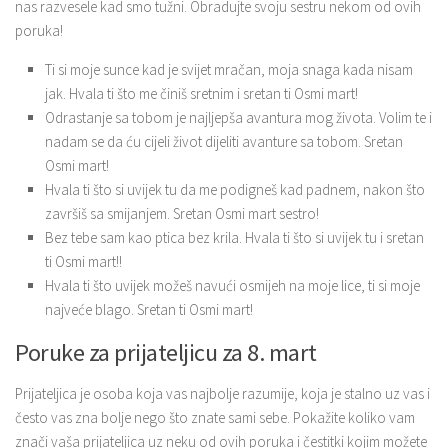
nas razvesele kad smo tužni. Obradujte svoju sestru nekom od ovih
poruka!
Ti si moje sunce kad je svijet mračan, moja snaga kada nisam
jak. Hvala ti što me činiš sretnim i sretan ti Osmi mart!
Odrastanje sa tobom je najljepša avantura mog života. Volim te i
nadam se da ću cijeli život dijeliti avanture sa tobom. Sretan
Osmi mart!
Hvala ti što si uvijek tu da me podigneš kad padnem, nakon što
završiš sa smijanjem. Sretan Osmi mart sestro!
Bez tebe sam kao ptica bez krila. Hvala ti što si uvijek tu i sretan
ti Osmi mart!!
Hvala ti što uvijek možeš navući osmijeh na moje lice, ti si moje
najveće blago. Sretan ti Osmi mart!
Poruke za prijateljicu za 8. mart
Prijateljica je osoba koja vas najbolje razumije, koja je stalno uz vas i
često vas zna bolje nego što znate sami sebe. Pokažite koliko vam
znači vaša prijateljica uz neku od ovih poruka i čestitki kojim možete