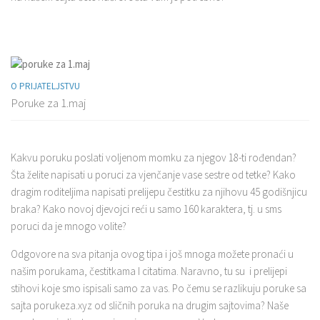
O PRIJATELJSTVU
Poruke za 1.maj
Kakvu poruku poslati voljenom momku za njegov 18-ti rođendan?
Šta želite napisati u poruci za vjenčanje vase sestre od tetke? Kako
dragim roditeljima napisati prelijepu čestitku za njihovu 45 godišnjicu
braka? Kako novoj djevojci reći u samo 160 karaktera, tj. u sms
poruci da je mnogo volite?
Odgovore na sva pitanja ovog tipa i još mnoga možete pronaći u
našim porukama, čestitkama I citatima. Naravno, tu su i prelijepi
stihovi koje smo ispisali samo za vas. Po čemu se razlikuju poruke sa
sajta porukeza.xyz od sličnih poruka na drugim sajtovima? Naše