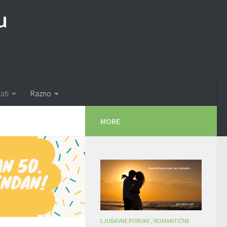
u
tati
Razno
MORE
LJUBAVNE PORUKE
/
ROMANTIČNE