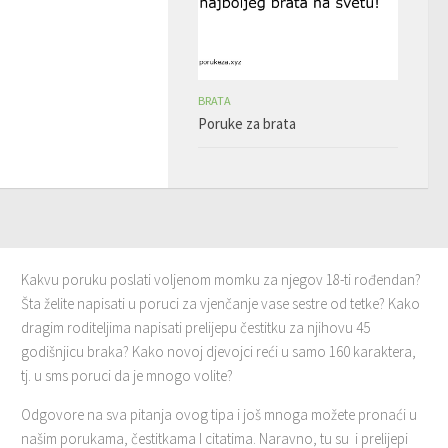
BRATA
Poruke za brata
Kakvu poruku poslati voljenom momku za njegov 18-ti rođendan?
Šta želite napisati u poruci za vjenčanje vase sestre od tetke? Kako
dragim roditeljima napisati prelijepu čestitku za njihovu 45
godišnjicu braka? Kako novoj djevojci reći u samo 160 karaktera,
tj. u sms poruci da je mnogo volite?
Odgovore na sva pitanja ovog tipa i još mnoga možete pronaći u
našim porukama, čestitkama I citatima. Naravno, tu su i prelijepi