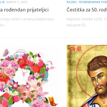
LJE
MARCH 7, 2019
RAZNO
/
ROĐENDANSKE PO
za rođendan prijateljici
Čestitka za 50. r
ici koju volite i cenite pošaljite lepo
Najlepše čestitke za 50. 
ku...
koji pune 50...