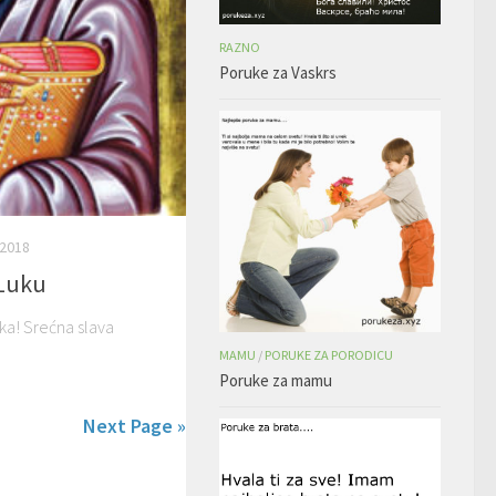
RAZNO
Poruke za Vaskrs
2018
 Luku
uka! Srećna slava
MAMU
/
PORUKE ZA PORODICU
Poruke za mamu
Next Page »