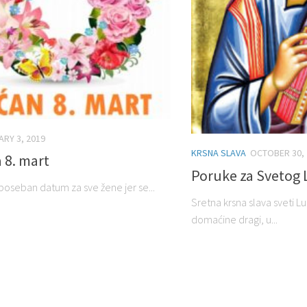
RY 3, 2019
KRSNA SLAVA
OCTOBER 30, 
 8. mart
Poruke za Svetog
poseban datum za sve žene jer se...
Sretna krsna slava sveti L
domaćine dragi, u...