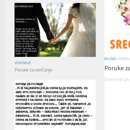
RAZNO
FEBRUA
VENČANJE
Poruke za
Poruke za venčanje
Osmi mart je 