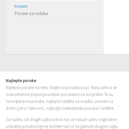
ROĐAKA
Poruke za rođaka
Najlepše poruke
Najlepše poruke na netu čitajte na porukeza.xyz. Naša arhiva se
svakodnevno popunjava lepim porukama za sve prilike. Tu su
nove ljubavne poruke, najlepše čestitke za svadbu, poruke za
dobro jutro i laku noć, najbolje rođendanske poruke i čestitke.
Za razliku od drugih sajtova kod nas se nalaze samo orginalne i
unikatne poruke koje ne možete naći ni na jednom drugom sajtu.