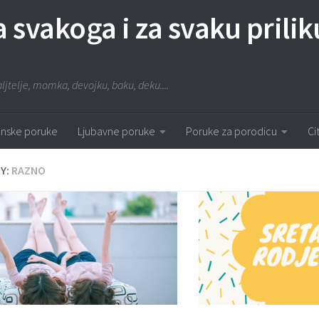
za svakoga i za svaku prilik
aljtelje, momka, devojku, baku, deku....
nske poruke
Ljubavne poruke
Poruke za porodicu
Ci
Y:
RAZNO