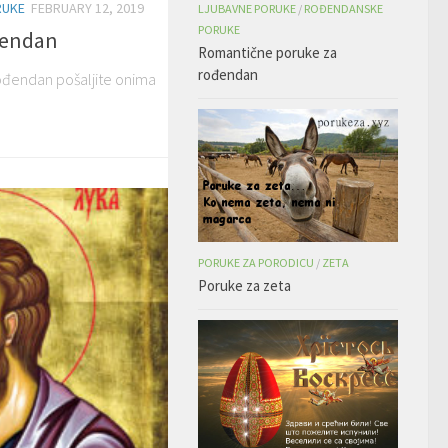
RUKE
FEBRUARY 12, 2019
LJUBAVNE PORUKE
/
ROĐENDANSKE
PORUKE
ođendan
Romantične poruke za
rođendan
rođendan pošaljite onima
PORUKE ZA PORODICU
/
ZETA
Poruke za zeta