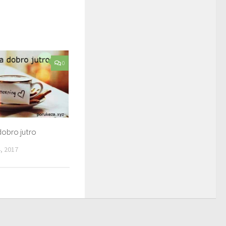
0
dobro jutro
, 2017