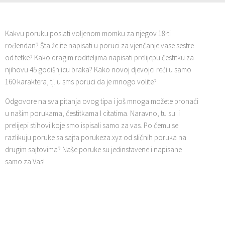
Kakvu poruku poslati voljenom momku za njegov 18-ti
rođendan? Šta želite napisati u poruci za vjenčanje vase sestre
od tetke? Kako dragim roditeljima napisati prelijepu čestitku za
njihovu 45 godišnjicu braka? Kako novoj djevojci reći u samo
160 karaktera, tj. u sms poruci da je mnogo volite?
Odgovore na sva pitanja ovog tipa i još mnoga možete pronaći
u našim porukama, čestitkama I citatima. Naravno, tu su i
prelijepi stihovi koje smo ispisali samo za vas. Po čemu se
razlikuju poruke sa sajta porukeza.xyz od sličnih poruka na
drugim sajtovima? Naše poruke su jedinstavene i napisane
samo za Vas!