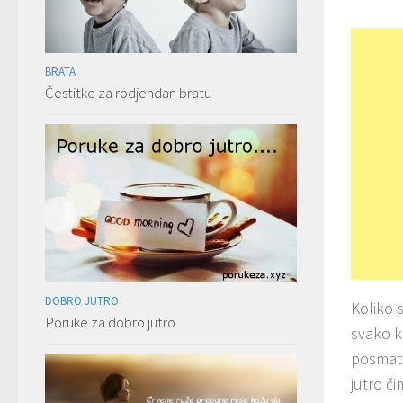
BRATA
Čestitke za rodjendan bratu
DOBRO JUTRO
Koliko 
Poruke za dobro jutro
svako k
posmatr
jutro č