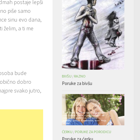
odmah postaje lepši
avno piše samo
unce sinu evo dana,
ti želim, a ti me
a osoba bude
BIVŠU
/
RAZNO
no obično dobro
Poruke za bivšu
najpre svako jutro,
ĆERKU
/
PORUKE ZA PORODICU
Poruke za ćerku