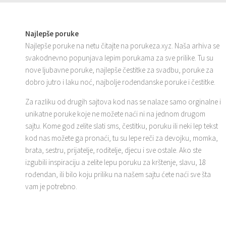
Najlepše poruke
Najlepše poruke na netu čitajte na porukeza.xyz. Naša arhiva se
svakodnevno popunjava lepim porukama za sve prilike. Tu su
nove ljubavne poruke, najlepše čestitke za svadbu, poruke za
dobro jutro i laku noć, najbolje rođendanske poruke i čestitke.
Za razliku od drugih sajtova kod nas se nalaze samo orginalne i
unikatne poruke koje ne možete naći ni na jednom drugom
sajtu. Kome god zelite slati sms, čestitku, poruku ili neki lep tekst
kod nas možete ga pronaći, tu su lepe reči za devojku, momka,
brata, sestru, prijatelje, roditelje, djecu i sve ostale. Ako ste
izgubili inspiraciju a zelite lepu poruku za krštenje, slavu, 18
rođendan, ili bilo koju priliku na našem sajtu ćete naći sve šta
vam je potrebno.