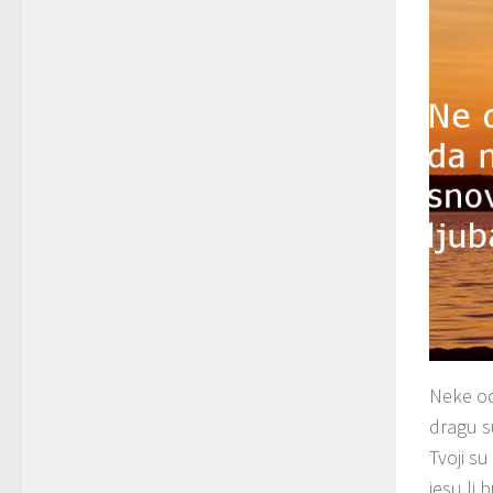
Neke od
dragu s
Tvoji su
jesu li