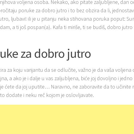
 njihova voljena osoba. Nekako, ako pitate zaljubljene, dan 
pročitaju poruke za dobro jutro i to bez obzira da li, jednost
utro, ljubavi! ili je u pitanju neka stihovana poruka poput: S
edam, a ti još pospan(a). Kafa ti miriše, ti se budiš, dobro jutro 
uke za dobro jutro
ira za koju varijantu da se odlučite, važno je da vaša voljen
na, a ako je i dalje u vas zaljubljena, biće joj dovoljno i jed
je ćete da joj uputite… Naravno, ne zaboravite da to učinite 
 to dodate i neku reč kojom je oslovljavate.