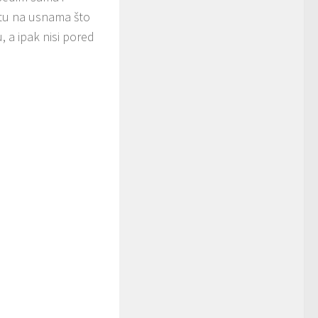
š tu na usnama što
u, a ipak nisi pored