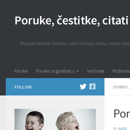
Poruke, čestitke, citati
Najlepše poruke, čestitke, citati za brata, sestru, mamu, tatu,
Poruke
Poruke za godišnjicu
Venčanje
Rođenda
FOLLOW:
DOBRO 
Por
BY
ALEX
·