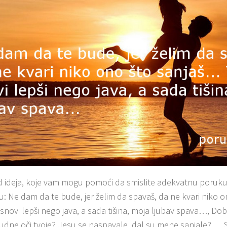
 ideja, koje vam mogu pomoći da smislite adekvatnu poruku 
u: Ne dam da te bude, jer želim da spavaš, da ne kvari niko 
 snovi lepši nego java, a sada tišina, moja ljubav spava…, Dob
 budne oči tvoje? Jesu se naspavale, dal su mene sanjale?…, 