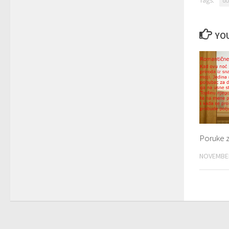
do
YOU
Poruke z
NOVEMBER