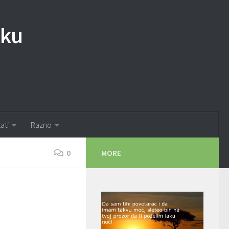
iku
tati
Razno
0
MORE