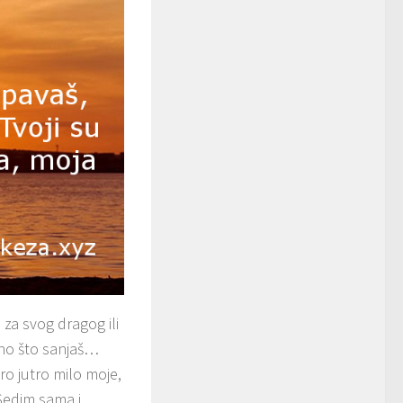
za svog dragog ili
ono što sanjaš…
ro jutro milo moje,
Sedim sama i