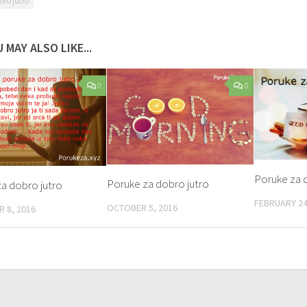
bro jutro
 MAY ALSO LIKE...
0
0
Poruke za 
Poruke za dobro jutro
a dobro jutro
FEBRUARY 24
OCTOBER 5, 2016
 8, 2016