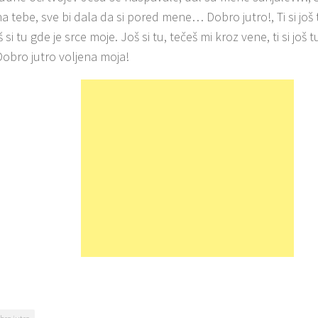
na tebe, sve bi dala da si pored mene… Dobro jutro!, Ti si jo
š si tu gde je srce moje. Još si tu, tečeš mi kroz vene, ti si još t
obro jutro voljena moja!