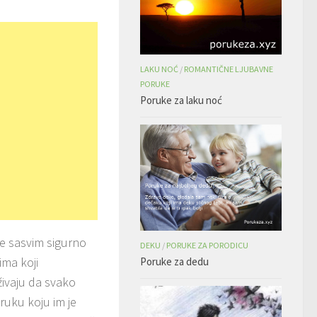
LAKU NOĆ
/
ROMANTIČNE LJUBAVNE
PORUKE
Poruke za laku noć
e sasvim sigurno
DEKU
/
PORUKE ZA PORODICU
ima koji
Poruke za dedu
živaju da svako
ruku koju im je