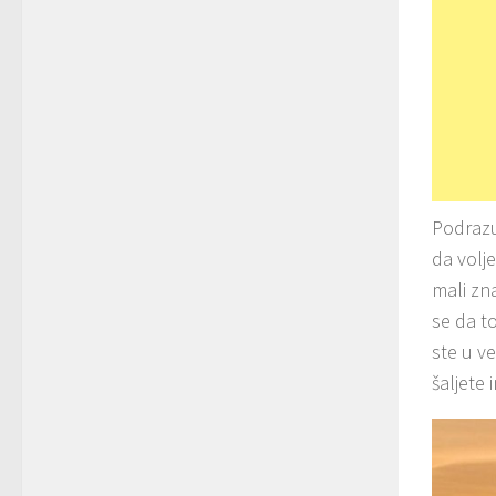
Podrazum
da volj
mali zn
se da t
ste u ve
šaljete