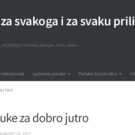
 za svakoga i za svaku pril
 prijaljtelje, momka, devojku, baku, deku....
nske poruke
Ljubavne poruke
Poruke za porodicu
Ci
JUTRO
uke za dobro jutro
JANUARY 18, 2017