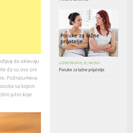
ljiviji da oklevaju
LAŽNE PRIJATELJE
/
RAZNO
ite da su ovo oni
Poruke za lažne prijatelje
veze. Podrazumeva
a osoba sa kojom
dobro jutro koje