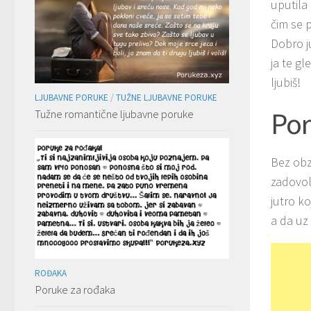
uputila
čim se 
Dobro j
ja te gl
ljubiš!
LJUBAVNE PORUKE
/
TUŽNE LJUBAVNE PORUKE
Por
Tužne romantične ljubavne poruke
Bez obz
zadovolj
jutro ko
a da uz
ROĐAKA
Poruke za rođaka