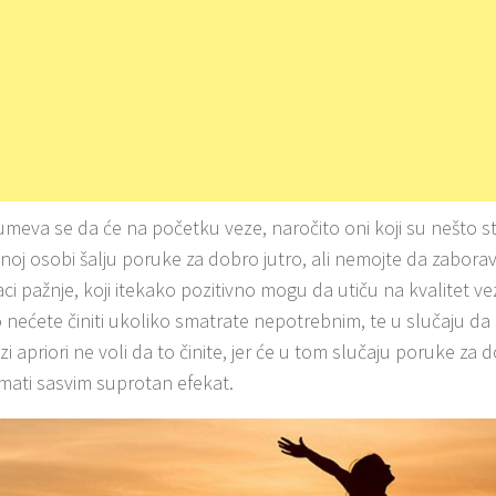
eva se da će na početku veze, naročito oni koji su nešto stid
enoj osobi šalju poruke za dobro jutro, ali nemojte da zaborav
aci pažnje, koji itekako pozitivno mogu da utiču na kvalitet 
o nećete činiti ukoliko smatrate nepotrebnim, te u slučaju d
zi apriori ne voli da to činite, jer će u tom slučaju poruke za 
 imati sasvim suprotan efekat.