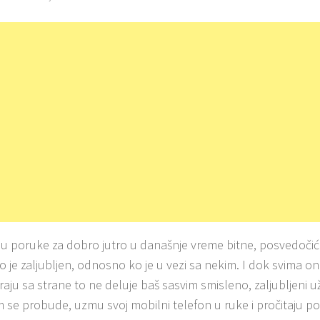
su poruke za dobro jutro u današnje vreme bitne, posvedočić
o je zaljubljen, odnosno ko je u vezi sa nekim. I dok svima on
aju sa strane to ne deluje baš sasvim smisleno, zaljubljeni u
im se probude, uzmu svoj mobilni telefon u ruke i pročitaju po