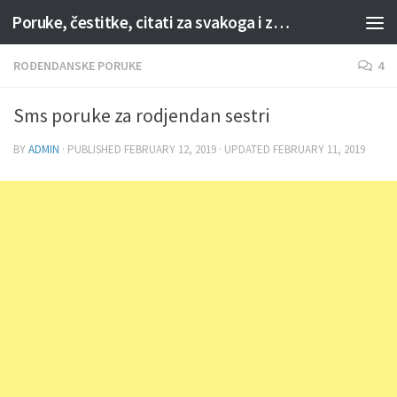
Poruke, čestitke, citati za svakoga i za svaku priliku
Skip to content
ROĐENDANSKE PORUKE
4
Sms poruke za rodjendan sestri
BY
ADMIN
· PUBLISHED
FEBRUARY 12, 2019
· UPDATED
FEBRUARY 11, 2019