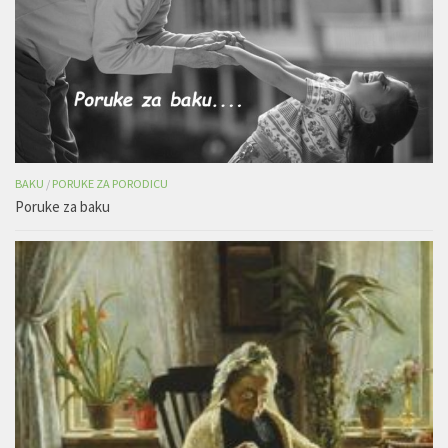
BAKU
/
PORUKE ZA PORODICU
Poruke za baku