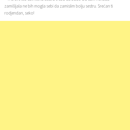
zamišljala ne bih mogla sebi da zamislim bolju sestru. Srećan ti
rodjendan, seko!