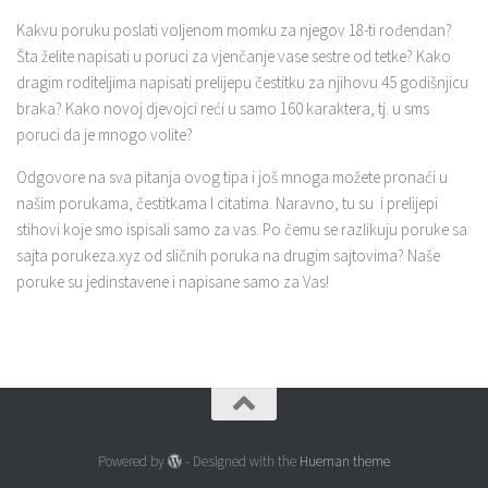
Kakvu poruku poslati voljenom momku za njegov 18-ti rođendan?
Šta želite napisati u poruci za vjenčanje vase sestre od tetke? Kako
dragim roditeljima napisati prelijepu čestitku za njihovu 45 godišnjicu
braka? Kako novoj djevojci reći u samo 160 karaktera, tj. u sms
poruci da je mnogo volite?
Odgovore na sva pitanja ovog tipa i još mnoga možete pronaći u
našim porukama, čestitkama I citatima. Naravno, tu su i prelijepi
stihovi koje smo ispisali samo za vas. Po čemu se razlikuju poruke sa
sajta porukeza.xyz od sličnih poruka na drugim sajtovima? Naše
poruke su jedinstavene i napisane samo za Vas!
Powered by
- Designed with the
Hueman theme