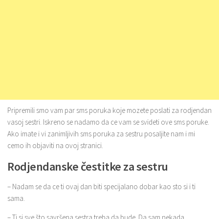
Pripremili smo vam par sms poruka koje mozete poslati za rodjendan
vasoj sestri. Iskreno se nadamo da ce vam se svideti ove sms poruke.
Ako imate i vi zanimljivih sms poruka za sestru posaljite nam i mi
cemo ih objaviti na ovoj stranici.
Rodjendanske čestitke za sestru
– Nadam se da ce ti ovaj dan biti specijalano dobar kao sto si i ti
sama.
– Ti si sve što savršena sestra treba da bude. Da sam nekada