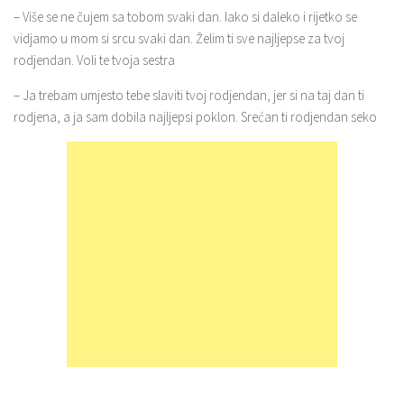
– Više se ne čujem sa tobom svaki dan. Iako si daleko i rijetko se
vidjamo u mom si srcu svaki dan. Želim ti sve najljepse za tvoj
rodjendan. Voli te tvoja sestra
– Ja trebam umjesto tebe slaviti tvoj rodjendan, jer si na taj dan ti
rodjena, a ja sam dobila najljepsi poklon. Srećan ti rodjendan seko