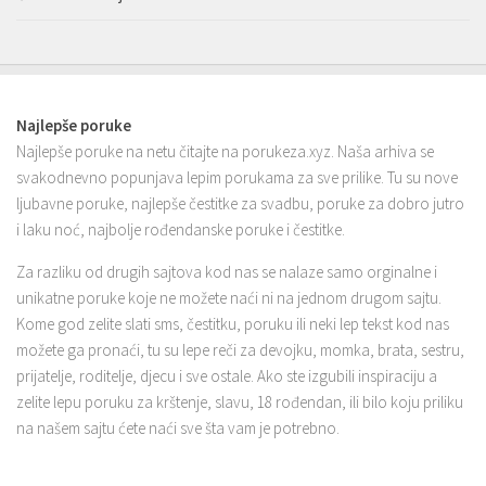
Najlepše poruke
Najlepše poruke na netu čitajte na porukeza.xyz. Naša arhiva se
svakodnevno popunjava lepim porukama za sve prilike. Tu su nove
ljubavne poruke, najlepše čestitke za svadbu, poruke za dobro jutro
i laku noć, najbolje rođendanske poruke i čestitke.
Za razliku od drugih sajtova kod nas se nalaze samo orginalne i
unikatne poruke koje ne možete naći ni na jednom drugom sajtu.
Kome god zelite slati sms, čestitku, poruku ili neki lep tekst kod nas
možete ga pronaći, tu su lepe reči za devojku, momka, brata, sestru,
prijatelje, roditelje, djecu i sve ostale. Ako ste izgubili inspiraciju a
zelite lepu poruku za krštenje, slavu, 18 rođendan, ili bilo koju priliku
na našem sajtu ćete naći sve šta vam je potrebno.