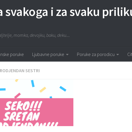
za svakoga i za svaku prilik
aljtelje, momka, devojku, baku, deku....
nske poruke
Ljubavne poruke
Poruke za porodicu
Ci
RODJENDAN SESTRI