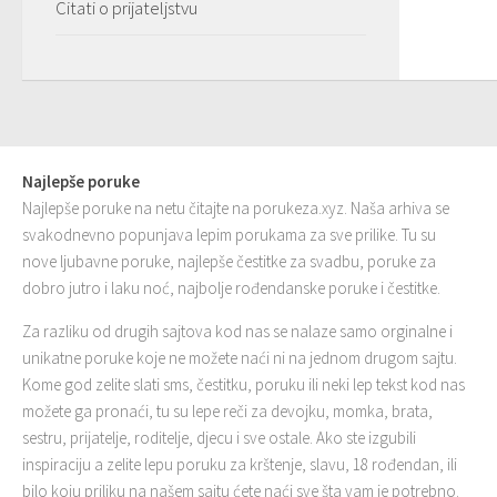
Citati o prijateljstvu
Najlepše poruke
Najlepše poruke na netu čitajte na porukeza.xyz. Naša arhiva se
svakodnevno popunjava lepim porukama za sve prilike. Tu su
nove ljubavne poruke, najlepše čestitke za svadbu, poruke za
dobro jutro i laku noć, najbolje rođendanske poruke i čestitke.
Za razliku od drugih sajtova kod nas se nalaze samo orginalne i
unikatne poruke koje ne možete naći ni na jednom drugom sajtu.
Kome god zelite slati sms, čestitku, poruku ili neki lep tekst kod nas
možete ga pronaći, tu su lepe reči za devojku, momka, brata,
sestru, prijatelje, roditelje, djecu i sve ostale. Ako ste izgubili
inspiraciju a zelite lepu poruku za krštenje, slavu, 18 rođendan, ili
bilo koju priliku na našem sajtu ćete naći sve šta vam je potrebno.