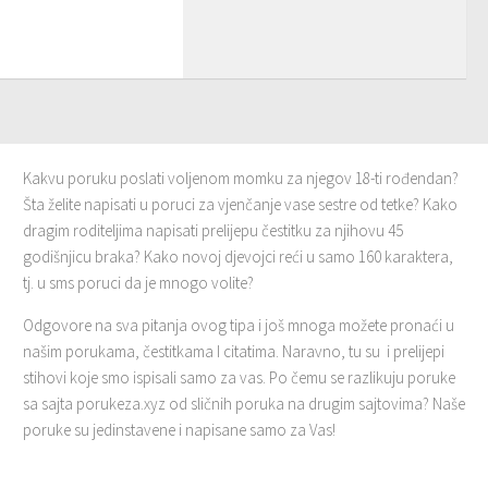
Kakvu poruku poslati voljenom momku za njegov 18-ti rođendan?
Šta želite napisati u poruci za vjenčanje vase sestre od tetke? Kako
dragim roditeljima napisati prelijepu čestitku za njihovu 45
godišnjicu braka? Kako novoj djevojci reći u samo 160 karaktera,
tj. u sms poruci da je mnogo volite?
Odgovore na sva pitanja ovog tipa i još mnoga možete pronaći u
našim porukama, čestitkama I citatima. Naravno, tu su i prelijepi
stihovi koje smo ispisali samo za vas. Po čemu se razlikuju poruke
sa sajta porukeza.xyz od sličnih poruka na drugim sajtovima? Naše
poruke su jedinstavene i napisane samo za Vas!