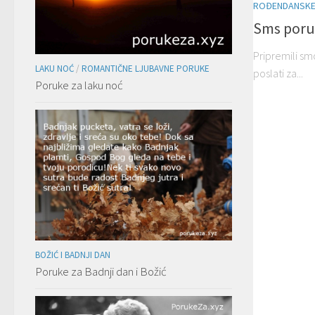
ROĐENDANSKE
Sms poruk
Pripremili s
LAKU NOĆ
/
ROMANTIČNE LJUBAVNE PORUKE
poslati za...
Poruke za laku noć
BOŽIĆ I BADNJI DAN
Poruke za Badnji dan i Božić