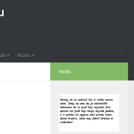
u
tati
Razno
MORE