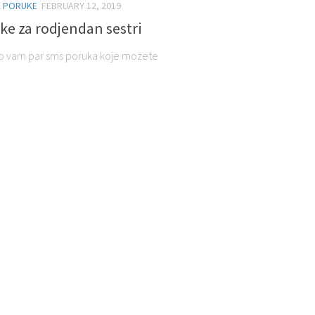
 PORUKE
FEBRUARY 12, 2019
e za rodjendan sestri
mo vam par sms poruka koje mozete