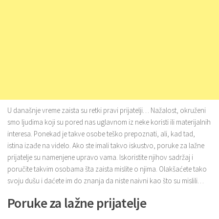
U današnje vreme zaista su retki pravi prijatelji… Nažalost, okruženi
smo ljudima koji su pored nas uglavnom iz neke koristi ili materijalnih
interesa. Ponekad je takve osobe teško prepoznati, ali, kad tad,
istina izađe na videlo. Ako ste imali takvo iskustvo, poruke za lažne
prijatelje su namenjene upravo vama. Iskoristite njihov sadržaj i
poručite takvim osobama šta zaista mislite o njima. Olakšaćete tako
svoju dušu i daćete im do znanja da niste naivni kao što su mislili…
Poruke za lažne prijatelje