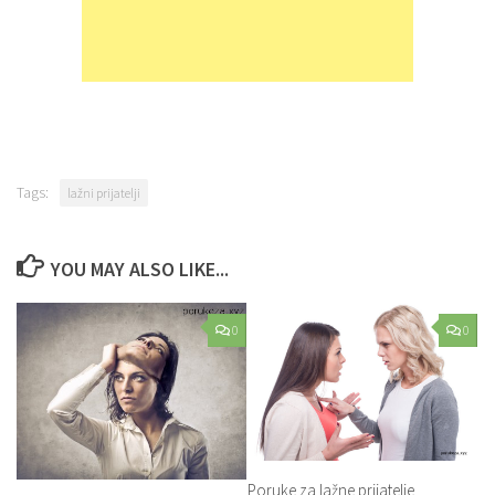
Tags:
lažni prijatelji
YOU MAY ALSO LIKE...
0
0
Poruke za lažne prijatelje