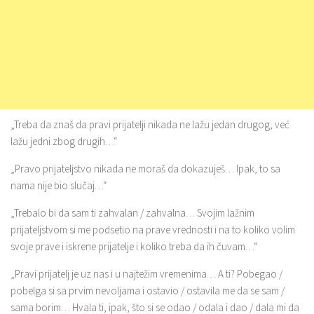
„Treba da znaš da pravi prijatelji nikada ne lažu jedan drugog, već
lažu jedni zbog drugih…“
„Pravo prijateljstvo nikada ne moraš da dokazuješ… Ipak, to sa
nama nije bio slučaj…“
„Trebalo bi da sam ti zahvalan / zahvalna… Svojim lažnim
prijateljstvom si me podsetio na prave vrednosti i na to koliko volim
svoje prave i iskrene prijatelje i koliko treba da ih čuvam…“
„Pravi prijatelj je uz nas i u najtežim vremenima… A ti? Pobegao /
pobelga si sa prvim nevoljama i ostavio / ostavila me da se sam /
sama borim… Hvala ti, ipak, što si se odao / odala i dao / dala mi da