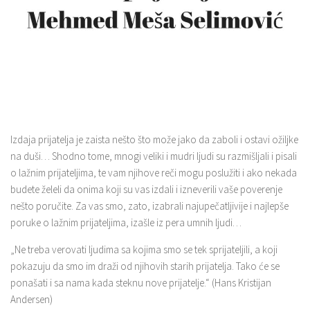
Izdaja prijatelja je zaista nešto što može jako da zaboli i ostavi ožiljke
na duši… Shodno tome, mnogi veliki i mudri ljudi su razmišljali i pisali
o lažnim prijateljima, te vam njihove reči mogu poslužiti i ako nekada
budete želeli da onima koji su vas izdali i izneverili vaše poverenje
nešto poručite. Za vas smo, zato, izabrali najupečatljivije i najlepše
poruke o lažnim prijateljima, izašle iz pera umnih ljudi…
„Ne treba verovati ljudima sa kojima smo se tek sprijateljili, a koji
pokazuju da smo im draži od njihovih starih prijatelja. Tako će se
ponašati i sa nama kada steknu nove prijatelje.“ (Hans Kristijan
Andersen)