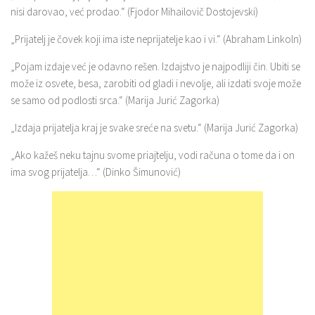
nisi darovao, već prodao.“ (Fjodor Mihailovič Dostojevski)
„Prijatelj je čovek koji ima iste neprijatelje kao i vi.“ (Abraham Linkoln)
„Pojam izdaje već je odavno rešen. Izdajstvo je najpodliji čin. Ubiti se
može iz osvete, besa, zarobiti od gladi i nevolje, ali izdati svoje može
se samo od podlosti srca.“ (Marija Jurić Zagorka)
„Izdaja prijatelja kraj je svake sreće na svetu.“ (Marija Jurić Zagorka)
„Ako kažeš neku tajnu svome priajtelju, vodi računa o tome da i on
ima svog prijatelja…“ (Dinko Šimunović)