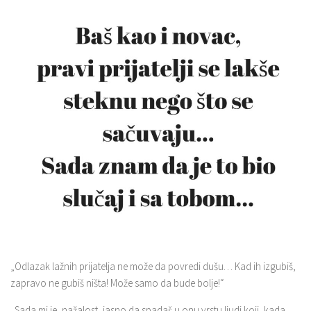
„Odlazak lažnih prijatelja ne može da povredi dušu… Kad ih izgubiš,
zapravo ne gubiš ništa! Može samo da bude bolje!“
„Sada mi je, nažalost, jasno da spadaš u onu vrstu ljudi koji, kada