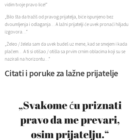
vidim tvoje pravo lice!“
„Bilo šta da tražiš od pravog prijatelja, biće ispunjeno bez
dvoumljenja i odlaganja… A lažni prijatelji će uvek pronaći hiljadu
izgovora…“
„Želeo / želela sam da uvek budeš uz mene, kad se smejem i kada
plačem… A ti si otišao / otišla sa prvim crnim oblacima koji su se
nazirali na horizontu…“
Citati i poruke za lažne prijatelje