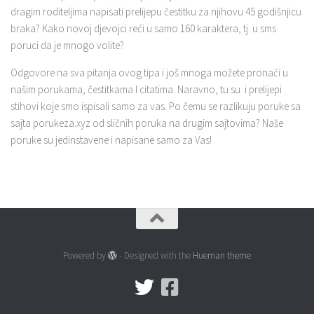
dragim roditeljima napisati prelijepu čestitku za njihovu 45 godišnjicu
braka? Kako novoj djevojci reći u samo 160 karaktera, tj. u sms
poruci da je mnogo volite?
Odgovore na sva pitanja ovog tipa i još mnoga možete pronaći u
našim porukama, čestitkama I citatima. Naravno, tu su i prelijepi
stihovi koje smo ispisali samo za vas. Po čemu se razlikuju poruke sa
sajta porukeza.xyz od sličnih poruka na drugim sajtovima? Naše
poruke su jedinstavene i napisane samo za Vas!
Powered by
- Designed with the
Hueman theme