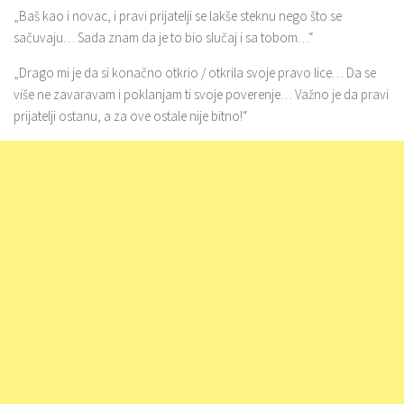
„Baš kao i novac, i pravi prijatelji se lakše steknu nego što se
sačuvaju… Sada znam da je to bio slučaj i sa tobom…“
„Drago mi je da si konačno otkrio / otkrila svoje pravo lice… Da se
više ne zavaravam i poklanjam ti svoje poverenje… Važno je da pravi
prijatelji ostanu, a za ove ostale nije bitno!“