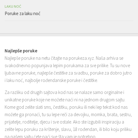
LAKU NOĆ
Poruke za laku noć
Najlepše poruke
Najlepše poruke na netu čitajte na porukeza.xyz. Naša arhiva se
svakodnevno popunjava lepim porukama za sve prilike. Tu su nove
ljubavne poruke, najlepše čestitke za svadbu, poruke za dobro jutro
i laku noć, najbolje rođendanske poruke i čestitke.
Za razliku od drugih sajtova kod nas se nalaze samo orginalne i
unikatne poruke koje ne možete naći ni na jednom drugom sajtu.
Kome god zelite slati sms, čestitku, poruku ili neki lep tekst kod nas
možete ga pronaći, tu su lepe reči za devojku, momka, brata, sestru,
prijatelje, roditelje, djecu i sve ostale. Ako ste izgubili inspiraciju a
zelite lepu poruku za krštenje, slavu, 18 rođendan, ili bilo koju priliku
na našem sajtu ćete naći sve šta vam je potrebno.