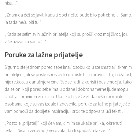
nisu…“
„Znam da ćeš se javiti kada ti opet nešto bude bilo potrebno… Samo,
ja tada neću biti tu!“
„Kada se setim svih lažnih prijatelja koji su prošli kroz moj život, još
više uživam u samoći!“
Poruke za lažne prijatelje
Sigurno ste jednom pored sebe imali osobu koju ste smatrali iskrenim
prijateljem, ali se posle ispostavilo da niste bili u pravu… To, nažalost,
nije retkost u današnje vreme. Sve se radi iz koristi i bez emocija, tako
da se oni koji pored sebe imaju odane i dobronamerne ljude mogu
smatrati pravim srećnicima. Ukoliko biste želeli da nešto poručite
osobama koje su vas izdale i izneverile, poruke za lažne prijatelje će
vam pomoći da dobijete inspiraciju i sročite odgovarajući tekst…
„Postoje „prijatelji“ koji će vam, čim im se ukaže prilika, okrenuti
leđa… Nisam verovao / verovala da i ti spadaš u takve…“