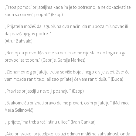
„Treba pomoći prijateljima kada im je to potrebno, a ne dokazivati se
kada su oni već propali.“ (Ezop)
„ Prijatelja možeš da izgubiš na dva način: da mu pozajmiš novac ili
da praviš njegov portret.“
(Atrur Bahvald)
„Nemoj da provodiš vreme sa nekim kome nije stalo do toga da ga
provodi sa tobom.“ (Gabrijel Garsija Markes)
„Zlonamernog prijatelja treba se više bojati nego divlje zveri. Zver će
vam možda raniti telo, ali zao prijatelj će vam raniti dušu.“ (Buda)
„Pravi se prijatelji u nevolji poznaju.“ (Ezop)
„Svakome ću priznati pravo da me prevari, osim prijatelju.“ (Mehmed
Meša Selimović)
„I prijateljima treba reći istinu u lice.“ (Ivan Cankar)
„Ako pri svakoj prijateljskoj usluzi odmah misliš na zahvalnost, onda