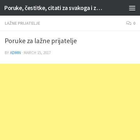
Poruke, čestitke, citati za svakoga i za svaku priliku
Skip to content
LAŽNE PRIJATELJE
0
Poruke za lažne prijatelje
BY
ADMIN
·
MARCH 15, 2017