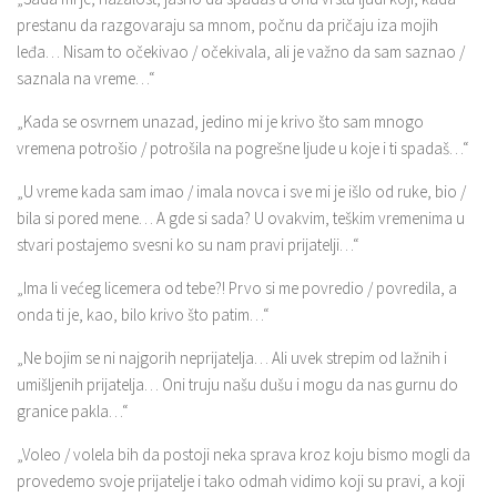
prestanu da razgovaraju sa mnom, počnu da pričaju iza mojih
leđa… Nisam to očekivao / očekivala, ali je važno da sam saznao /
saznala na vreme…“
„Kada se osvrnem unazad, jedino mi je krivo što sam mnogo
vremena potrošio / potrošila na pogrešne ljude u koje i ti spadaš…“
„U vreme kada sam imao / imala novca i sve mi je išlo od ruke, bio /
bila si pored mene… A gde si sada? U ovakvim, teškim vremenima u
stvari postajemo svesni ko su nam pravi prijatelji…“
„Ima li većeg licemera od tebe?! Prvo si me povredio / povredila, a
onda ti je, kao, bilo krivo što patim…“
„Ne bojim se ni najgorih neprijatelja… Ali uvek strepim od lažnih i
umišljenih prijatelja… Oni truju našu dušu i mogu da nas gurnu do
granice pakla…“
„Voleo / volela bih da postoji neka sprava kroz koju bismo mogli da
provedemo svoje prijatelje i tako odmah vidimo koji su pravi, a koji