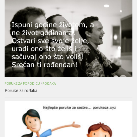
PORUKE ZA PORODICU
/
ROĐAKA
Poruke za rođaka