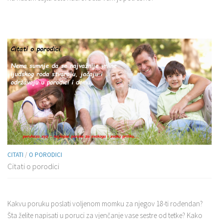
CITATI
/
O PORODICI
Citati o porodici
Kakvu poruku poslati voljenom momku za njegov 18-ti rođendan?
Šta želite napisati u poruci za vjenčanje vase sestre od tetke? Kako