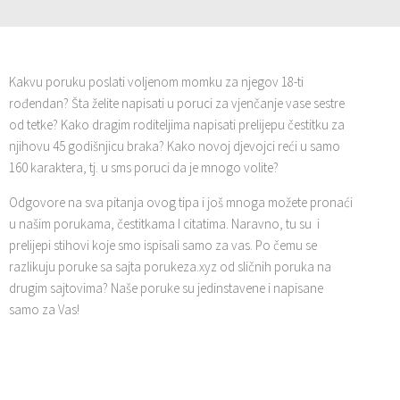
Kakvu poruku poslati voljenom momku za njegov 18-ti
rođendan? Šta želite napisati u poruci za vjenčanje vase sestre
od tetke? Kako dragim roditeljima napisati prelijepu čestitku za
njihovu 45 godišnjicu braka? Kako novoj djevojci reći u samo
160 karaktera, tj. u sms poruci da je mnogo volite?
Odgovore na sva pitanja ovog tipa i još mnoga možete pronaći
u našim porukama, čestitkama I citatima. Naravno, tu su i
prelijepi stihovi koje smo ispisali samo za vas. Po čemu se
razlikuju poruke sa sajta porukeza.xyz od sličnih poruka na
drugim sajtovima? Naše poruke su jedinstavene i napisane
samo za Vas!