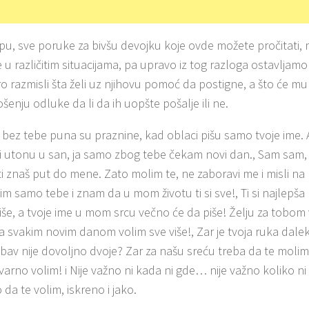
ipu, sve poruke za bivšu devojku koje ovde možete pročitati,
 u različitim situacijama, pa upravo iz tog razloga ostavlj
o razmisli šta želi uz njihovu pomoć da postigne, a što će 
šenju odluke da li da ih uopšte pošalje ili ne.
a bez tebe puna su praznine, kad oblaci pišu samo tvoje ime.
i utonu u san, ja samo zbog tebe čekam novi dan., Sam sam,
i znaš put do mene. Zato molim te, ne zaboravi me i misli na m
im samo tebe i znam da u mom životu ti si sve!, Ti si najlepša
riše, a tvoje ime u mom srcu večno će da piše! Želju za tobom
sa svakim novim danom volim sve više!, Zar je tvoja ruka dale
bav nije dovoljno dvoje? Zar za našu sreću treba da te molim?
tvarno volim! i Nije važno ni kada ni gde… nije važno koliko 
da te volim, iskreno i jako.