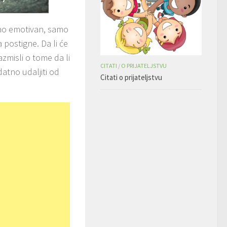
rno emotivan, samo
a postigne. Da li će
misli o tome da li
CITATI
/
O PRIJATELJSTVU
atno udaljiti od
Citati o prijateljstvu