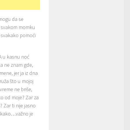
 mogu da se
amo svakom momku
mu svakako pomoći
 A u kasnu noć
 a ne znam gde,
ene, jer ja iz dna
 ruža što u mojoj
 vreme ne briše,
ko od moje? Zar za
 Zar ti nije jasno
ni kako…važno je