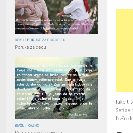
DEKU
/
PORUKE ZA PORODICU
Poruke za dedu
Iako ti 
Seti se
bivšu de
BIVŠU
/
RAZNO
Poruke za bivšu devojku