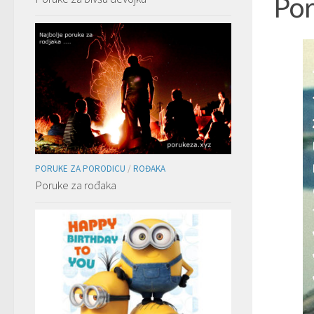
Por
PORUKE ZA PORODICU
/
ROĐAKA
Poruke za rođaka