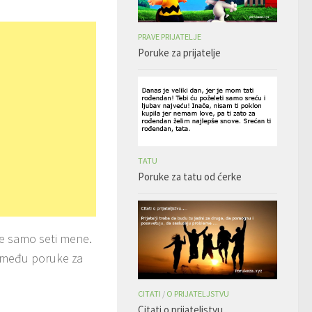
PRAVE PRIJATELJE
Poruke za prijatelje
TATU
Poruke za tatu od ćerke
 se samo seti mene.
da među poruke za
CITATI
/
O PRIJATELJSTVU
Citati o prijateljstvu