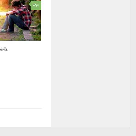
0
ivšu