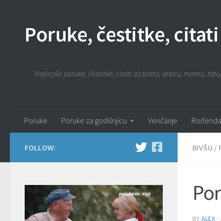
Poruke, čestitke, citati
Najlepše poruke, čestitke, citati za brata, sestru, mamu, tatu,
Poruke
Poruke za godišnjicu
Venčanje
Rođenda
FOLLOW:
BIVŠU
/
Por
BY
ALEX
·