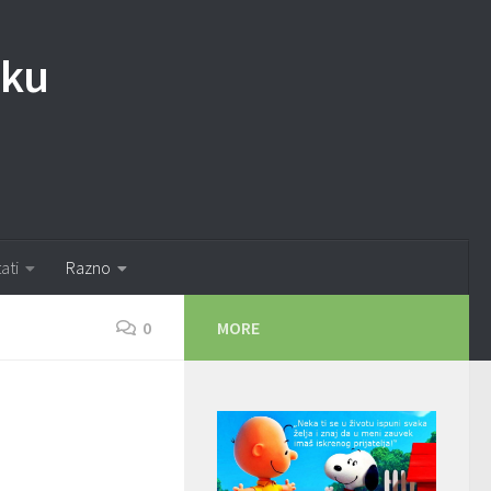
iku
tati
Razno
0
MORE