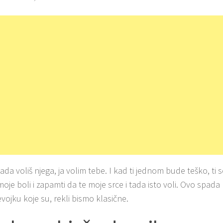
sada voliš njega, ja volim tebe. I kad ti jednom bude teško, ti
 moje boli i zapamti da te moje srce i tada isto voli. Ovo spa
vojku koje su, rekli bismo klasične.