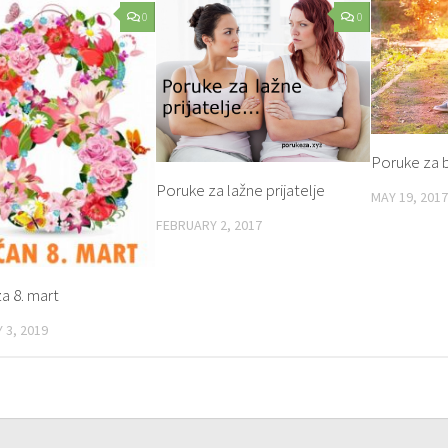
0
0
Poruke za b
Poruke za lažne prijatelje
MAY 19, 2017
FEBRUARY 2, 2017
a 8. mart
 3, 2019