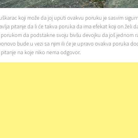
uškarac koji može da joj uputi ovakvu poruku je sasvim sigu
vlja pitanje da li će takva poruka da ima efekat koji on želi d
porukom da podstakne svoju bivšu devojku da još jednom raz
 ponovo bude u vezi sa njim ili će je upravo ovakva poruka dod
e pitanje na koje niko nema odgovor.