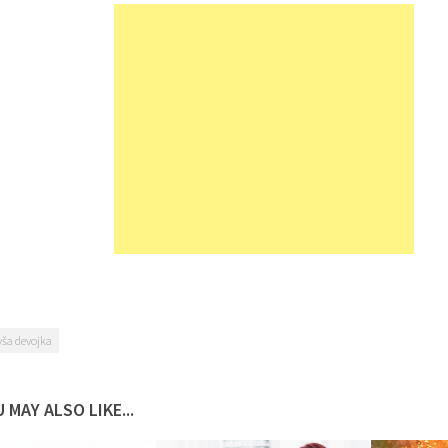
vša devojka
 MAY ALSO LIKE...