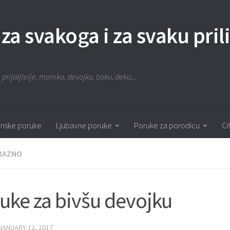
 za svakoga i za svaku pril
 prijaljtelje, momka, devojku, baku, deku....
nske poruke
Ljubavne poruke
Poruke za porodicu
Ci
RAZNO
uke za bivšu devojku
JANUARY 12, 2017