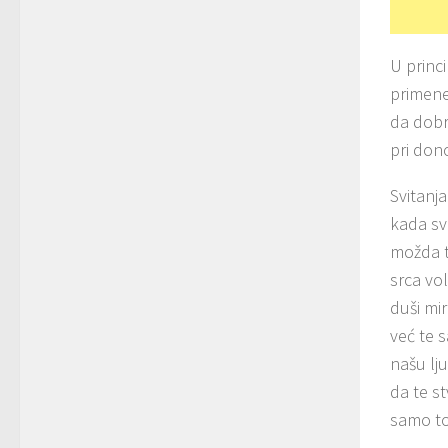
U princ
primene
da dobr
pri dono
Svitanj
kada sv
možda t
srca vol
duši mi
već te 
našu lju
da te s
samo to 