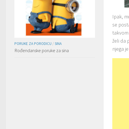
Ipak, m
se posta
takvom 
želi da
PORUKE ZA PORODICU
/
SINA
njega j
Rođendanske poruke za sina