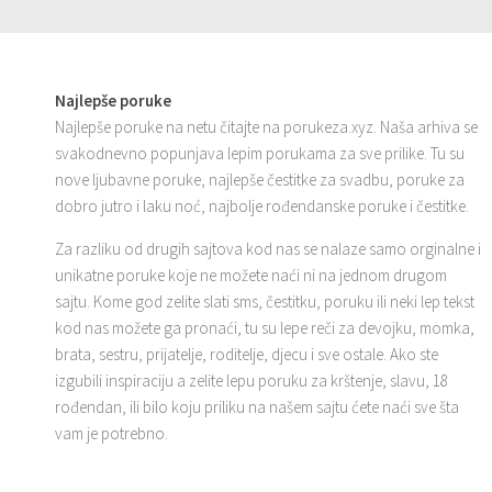
Najlepše poruke
Najlepše poruke na netu čitajte na porukeza.xyz. Naša arhiva se
svakodnevno popunjava lepim porukama za sve prilike. Tu su
nove ljubavne poruke, najlepše čestitke za svadbu, poruke za
dobro jutro i laku noć, najbolje rođendanske poruke i čestitke.
Za razliku od drugih sajtova kod nas se nalaze samo orginalne i
unikatne poruke koje ne možete naći ni na jednom drugom
sajtu. Kome god zelite slati sms, čestitku, poruku ili neki lep tekst
kod nas možete ga pronaći, tu su lepe reči za devojku, momka,
brata, sestru, prijatelje, roditelje, djecu i sve ostale. Ako ste
izgubili inspiraciju a zelite lepu poruku za krštenje, slavu, 18
rođendan, ili bilo koju priliku na našem sajtu ćete naći sve šta
vam je potrebno.