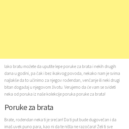
Iako bratu možete da uputite lepe poruke za brata i nekih drugih
dana u godini, pa čak i bez ikakvog povoda, nekako nam je svima
najlakše da to učinimo za njegov rođendan, venčanje ili neki drugi
bitan događaj u njegovom životu. Verujemo da će vam se svideti
neka od poruka iz naše kolekcije poruka poruke za brata!
Poruke za brata
Brate, rođendan neka ti je srećan! Da ti put bude dugovečan i da
imaš uvek puno para, kao ni da te ništa ne razočara! Želi ti sve