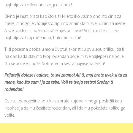
najbolje za rođendan, tvoj jedini brat!
Divno je imati brata kao što si ti! Nije toliko važno ono što činis za
mene, mnogo je važnije što sigurno znam šta bi sve učinio za mene!
A sve to isto i ti možes da očekuješ od mene! Volim te i želim ti sve
najbolje za tvoj rođendan, bato moj jedini!
Ti si posebna osoba u mom životu! Iskoristiću ovu lepu priliku, da ti
na dan kada slavimo tvoj rođendan poželim sve najlepše i najbolje
što se poželeti može. Voli te tvoja sestra najviše na svetu!
Prijatelji dolaze i odlaze, to svi znamo! Ali ti, moj brate uvek si tu za
mene, kao što sam i ja za tebe. Voli te tvoja sestra! Srećan ti
rođendan!
Ove su tek pojedine poruke za brata koje vam mogu poslužiti kao
inspiracija da mu čestitate rođendan, ali i da mu pokažete koliko ga
volite.