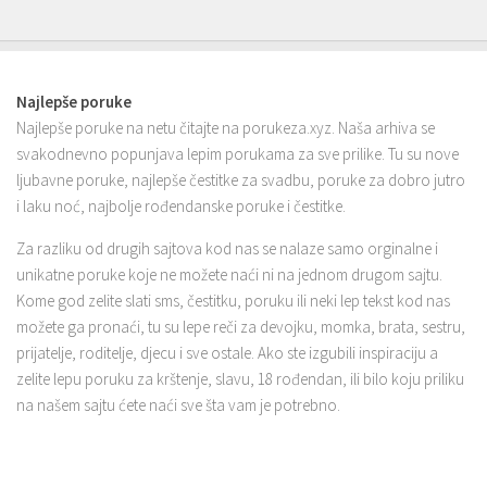
Najlepše poruke
Najlepše poruke na netu čitajte na porukeza.xyz. Naša arhiva se
svakodnevno popunjava lepim porukama za sve prilike. Tu su nove
ljubavne poruke, najlepše čestitke za svadbu, poruke za dobro jutro
i laku noć, najbolje rođendanske poruke i čestitke.
Za razliku od drugih sajtova kod nas se nalaze samo orginalne i
unikatne poruke koje ne možete naći ni na jednom drugom sajtu.
Kome god zelite slati sms, čestitku, poruku ili neki lep tekst kod nas
možete ga pronaći, tu su lepe reči za devojku, momka, brata, sestru,
prijatelje, roditelje, djecu i sve ostale. Ako ste izgubili inspiraciju a
zelite lepu poruku za krštenje, slavu, 18 rođendan, ili bilo koju priliku
na našem sajtu ćete naći sve šta vam je potrebno.