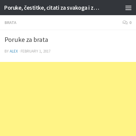
Poruke, čestitke, citati za svakoga i za svaku priliku
Skip to content
BRATA
0
Poruke za brata
BY
ALEX
·
FEBRUARY 1, 2017