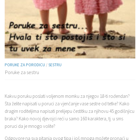
PORUKE ZA PORODICU
/
SESTRU
Poruke za sestru
Kakvu poruku poslati voljenom momku za njegov 18-ti rođendan?
Šta želite napisati u poruci za vjenčanje vase sestre od tetke? Kako
dragim roditeljima napisati prelijepu čestitku za njihovu 45 godišnjicu
braka? Kako novoj djevojci reći u samo 160 karaktera, tj. u sms
poruci da je mnogo volite?
Odgovore na sva pitanja ovog tipa i još mnoga možete pronaći u