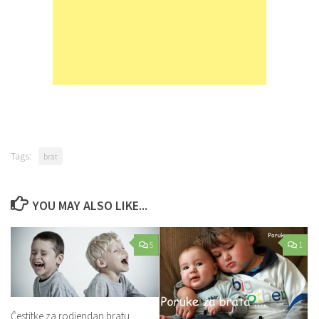
Tags:
brat
YOU MAY ALSO LIKE...
5
1
Čestitke za rodjendan bratu