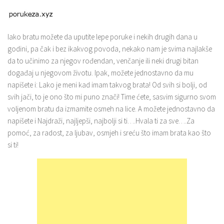
Iako bratu možete da uputite lepe poruke i nekih drugih dana u
godini, pa čak i bez ikakvog povoda, nekako nam je svima najlakše
da to učinimo za njegov rođendan, venčanje ili neki drugi bitan
događaj u njegovom životu. Ipak, možete jednostavno da mu
napišete i: Lako je meni kad imam takvog brata! Od svih si bolji, od
svih jači, to je ono što mi puno znači! Time ćete, sasvim sigurno svom
voljenom bratu da izmamite osmeh na lice. A možete jednostavno da
napišete i Najdraži, najljepši, najbolji si ti….Hvala ti za sve….Za
pomoć, za radost, za ljubav, osmjeh i sreću što imam brata kao što
si ti!