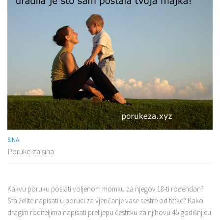
SINA
Poruke za sina
Kakvu poruku poslati voljenom momku za njegov 18-ti rođendan?
Šta želite napisati u poruci za vjenčanje vase sestre od tetke? Kako
dragim roditeljima napisati prelijepu čestitku za njihovu 45 godišnjicu