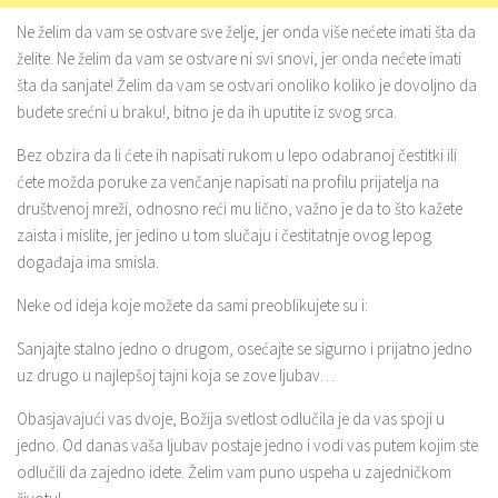
Ne želim da vam se ostvare sve želje, jer onda više nećete imati šta da
želite. Ne želim da vam se ostvare ni svi snovi, jer onda nećete imati
šta da sanjate! Želim da vam se ostvari onoliko koliko je dovoljno da
budete srećni u braku!, bitno je da ih uputite iz svog srca.
Bez obzira da li ćete ih napisati rukom u lepo odabranoj čestitki ili
ćete možda poruke za venčanje napisati na profilu prijatelja na
društvenoj mreži, odnosno reći mu lično, važno je da to što kažete
zaista i mislite, jer jedino u tom slučaju i čestitatnje ovog lepog
događaja ima smisla.
Neke od ideja koje možete da sami preoblikujete su i:
Sanjajte stalno jedno o drugom, osećajte se sigurno i prijatno jedno
uz drugo u najlepšoj tajni koja se zove ljubav…
Obasjavajući vas dvoje, Božija svetlost odlučila je da vas spoji u
jedno. Od danas vaša ljubav postaje jedno i vodi vas putem kojim ste
odlučili da zajedno idete. Želim vam puno uspeha u zajedničkom