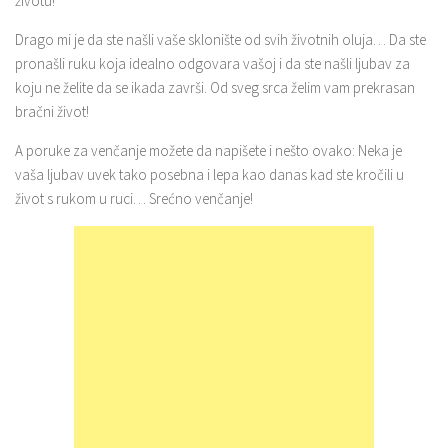
životu!
Drago mi je da ste našli vaše sklonište od svih životnih oluja… Da ste
pronašli ruku koja idealno odgovara vašoj i da ste našli ljubav za
koju ne želite da se ikada završi. Od sveg srca želim vam prekrasan
bračni život!
A poruke za venčanje možete da napišete i nešto ovako: Neka je
vaša ljubav uvek tako posebna i lepa kao danas kad ste kročili u
život s rukom u ruci… Srećno venčanje!