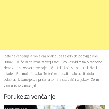
Idete na venčanje a Neka vaš brak bude zajednički podvig divne
ljubavi… ili Želim da izrazim svoju sreću što vas vidim tako radosne.
Neka vam se ostvare sve zajedničke želje koje ste planirali. Živeli
mladenci!, a može i ovako: Trebaš malo dati, malo uzeti i dobro
odabrati. U tome je sva priča i u tome je sva veličina ljubavi. Želim
vam srećno venčanje!
Poruke za venčanje