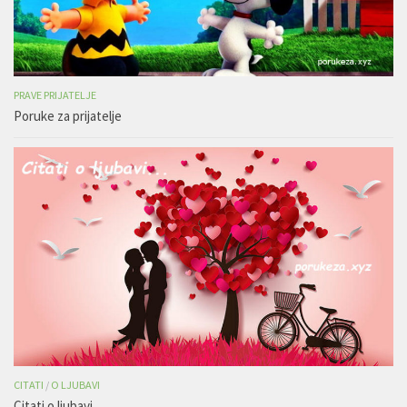
PRAVE PRIJATELJE
Poruke za prijatelje
CITATI
/
O LJUBAVI
Citati o ljubavi