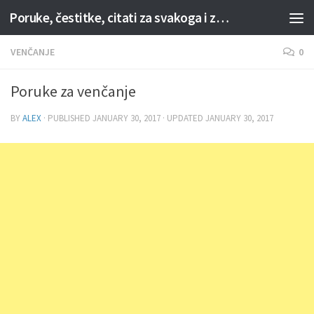
Poruke, čestitke, citati za svakoga i za svaku priliku
Skip to content
VENČANJE
0
Poruke za venčanje
BY
ALEX
· PUBLISHED
JANUARY 30, 2017
· UPDATED
JANUARY 30, 2017