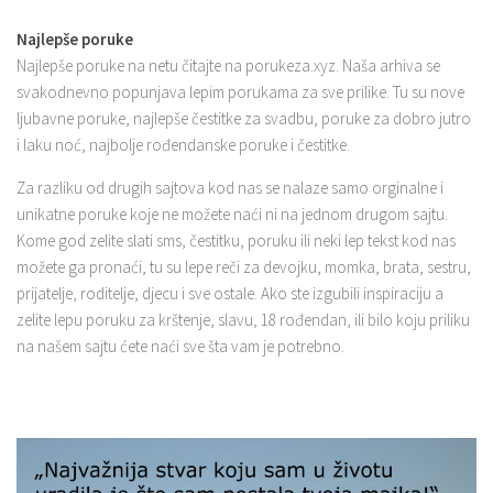
Najlepše poruke
Najlepše poruke na netu čitajte na porukeza.xyz. Naša arhiva se
svakodnevno popunjava lepim porukama za sve prilike. Tu su nove
ljubavne poruke, najlepše čestitke za svadbu, poruke za dobro jutro
i laku noć, najbolje rođendanske poruke i čestitke.
Za razliku od drugih sajtova kod nas se nalaze samo orginalne i
unikatne poruke koje ne možete naći ni na jednom drugom sajtu.
Kome god zelite slati sms, čestitku, poruku ili neki lep tekst kod nas
možete ga pronaći, tu su lepe reči za devojku, momka, brata, sestru,
prijatelje, roditelje, djecu i sve ostale. Ako ste izgubili inspiraciju a
zelite lepu poruku za krštenje, slavu, 18 rođendan, ili bilo koju priliku
na našem sajtu ćete naći sve šta vam je potrebno.