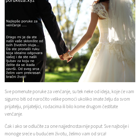
Sve pomenute poruke za venčanje, su tek neke od ideja, koje će vam
sigurno biti od naročito velike pomoći ukoliko imate želju da svom
prijatelju, prijateljici, rođacima ili bilo kome drugom čestitate
venčanje.
Čak i ako se odlučite za one najjednostavnije poput: Sve najbolje i
monoge sreće u budućem životu, želimo vam od srca!