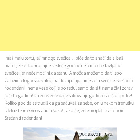
Imaš malu tortu, ali mnogo svećica… biće da to znači da si baš
mator, zete. Dobro, ajde sledeće godine nećemo da stavljamo
svećice, jer neće moći ni da stanu. A možda možemo da ti lepo
založimo logorsku vatru, pa duvaj u nju, umesto u svećice. Srećan ti
rođendan! I nema veze koji je po redu, samo da si ti nama živ i zdrav
još sto godina! Da znaš zete da je sakrivanje godina isto što i prdež!
Koliko god da se trudiš da ga sačuvaš za sebe, on u nekom trenutku
izleti iz tebe i svi ostanu u šoku! Tako će, zete moj biti i sa tobom!
Srećan ti rođendan!