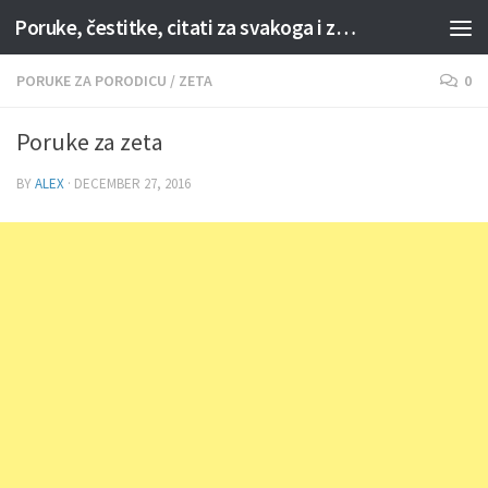
Poruke, čestitke, citati za svakoga i za svaku priliku
Skip to content
PORUKE ZA PORODICU
/
ZETA
0
Poruke za zeta
BY
ALEX
·
DECEMBER 27, 2016