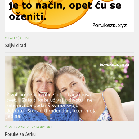
CITATI
/
ŠALJIVI
Šaljivi citati
ĆERKU
/
PORUKE ZA PORODICU
Poruke za ćerku