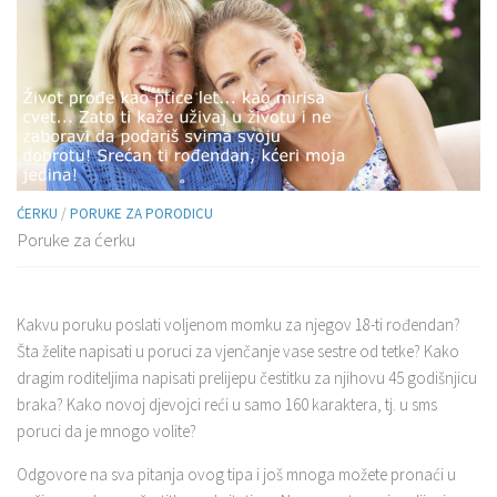
ĆERKU
/
PORUKE ZA PORODICU
Poruke za ćerku
Kakvu poruku poslati voljenom momku za njegov 18-ti rođendan?
Šta želite napisati u poruci za vjenčanje vase sestre od tetke? Kako
dragim roditeljima napisati prelijepu čestitku za njihovu 45 godišnjicu
braka? Kako novoj djevojci reći u samo 160 karaktera, tj. u sms
poruci da je mnogo volite?
Odgovore na sva pitanja ovog tipa i još mnoga možete pronaći u