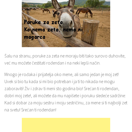
Šalu na stranu, poruke za zeta ne moraju biti tako surovo duhovite,
već mu možete čestitati rođendan i na neki lepši način.
Mnogo je rođaka i prijatelja oko mene, ali samo jedan je moj zet!
Uvek si bio tu kada si mi bio potreban i ja ti to nikada ne mogu
zaboraviti! Živ i zdrav ti meni sto godina bio! Srećan ti rođendan,
dobri moj zete!, ali možete da mu napišete i poruku sledeće sadržine:
Kad si dobar za moju sestru i moju sestričinu, za mene si ti najbolji zet
na svetu! Srećan ti rođendan!