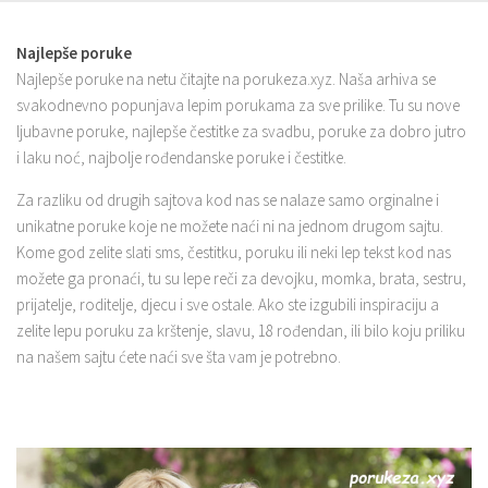
Najlepše poruke
Najlepše poruke na netu čitajte na porukeza.xyz. Naša arhiva se
svakodnevno popunjava lepim porukama za sve prilike. Tu su nove
ljubavne poruke, najlepše čestitke za svadbu, poruke za dobro jutro
i laku noć, najbolje rođendanske poruke i čestitke.
Za razliku od drugih sajtova kod nas se nalaze samo orginalne i
unikatne poruke koje ne možete naći ni na jednom drugom sajtu.
Kome god zelite slati sms, čestitku, poruku ili neki lep tekst kod nas
možete ga pronaći, tu su lepe reči za devojku, momka, brata, sestru,
prijatelje, roditelje, djecu i sve ostale. Ako ste izgubili inspiraciju a
zelite lepu poruku za krštenje, slavu, 18 rođendan, ili bilo koju priliku
na našem sajtu ćete naći sve šta vam je potrebno.