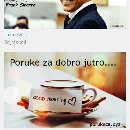
CITATI
/
ŠALJIVI
Šaljivi citati