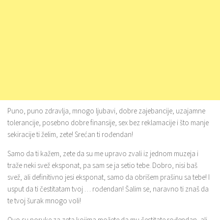
Puno, puno zdravlja, mnogo ljubavi, dobre zajebancije, uzajamne
tolerancije, posebno dobre finansije, sex bez reklamacije i što manje
sekiracije ti želim, zete! Srećan ti rođendan!
Samo da ti kažem, zete da su me upravo zvali iz jednom muzeja i
traže neki svež eksponat, pa sam se ja setio tebe. Dobro, nisi baš
svež, ali definitivno jesi eksponat, samo da obrišem prašinu sa tebe! I
usput da ti čestitatam tvoj … rođendan! Šalim se, naravno ti znaš da
te tvoj šurak mnogo voli!
Ovo su poruke za zeta kojima možete da mu čestitate rođendan, ali