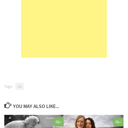
Tags:
zet
YOU MAY ALSO LIKE...
0
0