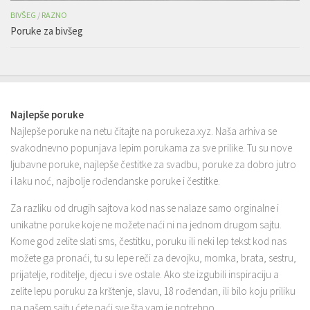
BIVŠEG
/
RAZNO
Poruke za bivšeg
Najlepše poruke
Najlepše poruke na netu čitajte na porukeza.xyz. Naša arhiva se
svakodnevno popunjava lepim porukama za sve prilike. Tu su nove
ljubavne poruke, najlepše čestitke za svadbu, poruke za dobro jutro
i laku noć, najbolje rođendanske poruke i čestitke.
Za razliku od drugih sajtova kod nas se nalaze samo orginalne i
unikatne poruke koje ne možete naći ni na jednom drugom sajtu.
Kome god zelite slati sms, čestitku, poruku ili neki lep tekst kod nas
možete ga pronaći, tu su lepe reči za devojku, momka, brata, sestru,
prijatelje, roditelje, djecu i sve ostale. Ako ste izgubili inspiraciju a
zelite lepu poruku za krštenje, slavu, 18 rođendan, ili bilo koju priliku
na našem sajtu ćete naći sve šta vam je potrebno.