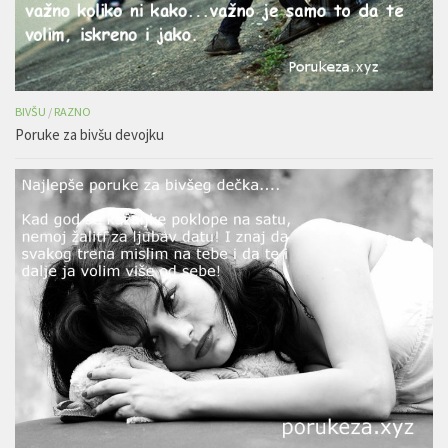
BIVŠU
/
RAZNO
Poruke za bivšu devojku