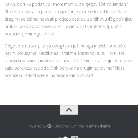
Kakvu poruku poslati voljenom momku za njegov 18-ti rođendan?
Šta želite napisati u poruci za vjenčanje vase sestre od tetke? Kako
dragim roditeljima napisati prelijepu čestitku za njihovu 45 godišnjicu
braka? Kako novoj djevojci reći u samo 160 karaktera, tj. u sms
poruci da je mnogo volite?
Odgovore na sva pitanja ovog tipa i još mnoga možete pronaći u
našim porukama, čestitkama I citatima. Naravno, tu su i prelijepi
stihovi koje smo ispisali samo za vas. Po čemu se razlikuju poruke sa
sajta porukeza.xyz od sličnih poruka na drugim sajtovima? Naše
poruke su jedinstavene i napisane samo za Vas!
Powered by
- Designed with the
Hueman theme