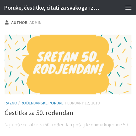
Poruke, čestitke, citati za svakoga i za svaku priliku
Skip to content
AUTHOR:
ADMIN
RAZNO
/
ROĐENDANSKE PORUKE
FEBRUARY 12, 2019
Čestitka za 50. rođendan
Najlepše čestitke za 50. rođendan pošaljite onima koji pune 50...