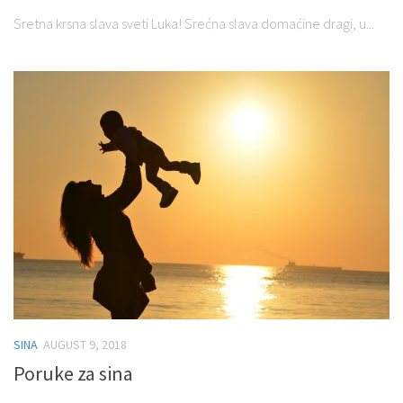
Sretna krsna slava sveti Luka! Srećna slava domaćine dragi, u...
SINA
AUGUST 9, 2018
Poruke za sina