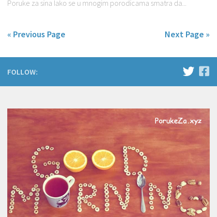
Poruke za sina Iako se u mnogim porodicama smatra da...
« Previous Page
Next Page »
FOLLOW: